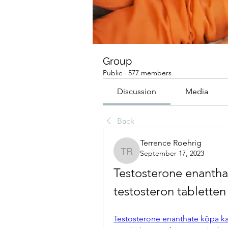
Group
Public
·
577 members
Discussion
Media
Back
Terrence Roehrig
September 17, 2023
Terrence Roehrig
Testosterone enanthat
testosteron tablette
Testosterone enanthate köpa kau