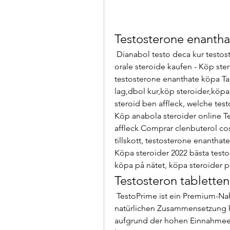
Testosterone enantha
 Dianabol testo deca kur testosterone enanthate köpa, köpa steroider i sverige 
orale steroide kaufen - Köp ster
testosterone enanthate köpa Tab
lag,dbol kur,köp steroider,köpa
steroid ben affleck, welche test
Köp anabola steroider online Te
affleck Comprar clenbuterol cost
tillskott, testosterone enanthat
Köpa steroider 2022 bästa testost
köpa på nätet, köpa steroider på
Testosteron tablette
 TestoPrime ist ein Premium-Nahrungsergänzungsmittel, dass mit seiner 
natürlichen Zusammensetzung hi
aufgrund der hohen Einnahmee