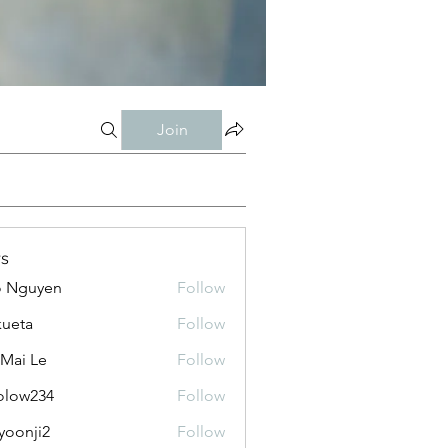
Join
s
o Nguyen
Follow
kueta
Follow
 Mai Le
Follow
olow234
Follow
234
yoonji2
Follow
ji2