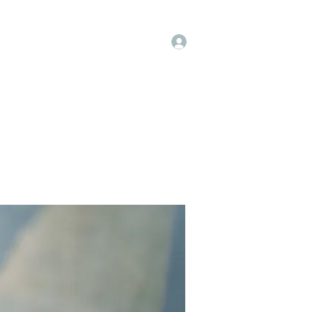
Log In
op
Book Online
Forum