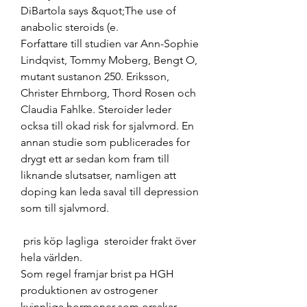
DiBartola says &quot;The use of 
anabolic steroids (e. 
Forfattare till studien var Ann-Sophie 
Lindqvist, Tommy Moberg, Bengt O, 
mutant sustanon 250. Eriksson, 
Christer Ehrnborg, Thord Rosen och 
Claudia Fahlke. Steroider leder 
ocksa till okad risk for sjalvmord. En 
annan studie som publicerades for 
drygt ett ar sedan kom fram till 
liknande slutsatser, namligen att 
doping kan leda saval till depression 
som till sjalvmord.
 pris köp lagliga  steroider frakt över 
hela världen.
Som regel framjar brist pa HGH 
produktionen av ostrogener 
kvinnliga hormoner som orsakar 