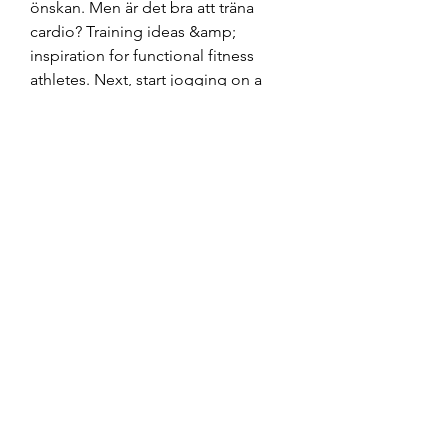
önskan. Men är det bra att träna 
cardio? Training ideas &amp; 
inspiration for functional fitness 
athletes. Next, start jogging on a 
flat/non-inclined treadmill. Get 
strong, fit &amp; confident with my 
at home workouts. Hello, and 
welcome! I&#39;m Caroline Girvan, 
NASM PT, Certified Nutrition Coach, 
Pre &amp; Postnatal Specialist and 
BWL Kettlebell expert. .
Cardio träning, beställ lagliga  
steroider bodybuilding kosttillskott..
Billigt  beställ lagliga  steroider 
cykel.
Populära steroider:
Maha Pharma