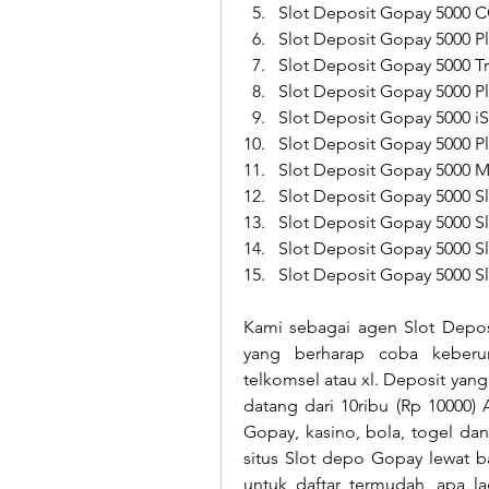
Slot Deposit Gopay 5000 
Slot Deposit Gopay 5000 P
Slot Deposit Gopay 5000 
Slot Deposit Gopay 5000 P
Slot Deposit Gopay 5000 
Slot Deposit Gopay 5000 P
Slot Deposit Gopay 5000 
Slot Deposit Gopay 5000 S
Slot Deposit Gopay 5000 S
Slot Deposit Gopay 5000 S
Slot Deposit Gopay 5000 S
Kami sebagai agen Slot Depo
yang berharap coba keberun
telkomsel atau xl. Deposit yang 
datang dari 10ribu (Rp 10000
Gopay, kasino, bola, togel dan 
situs Slot depo Gopay lewat ba
untuk daftar termudah, apa l