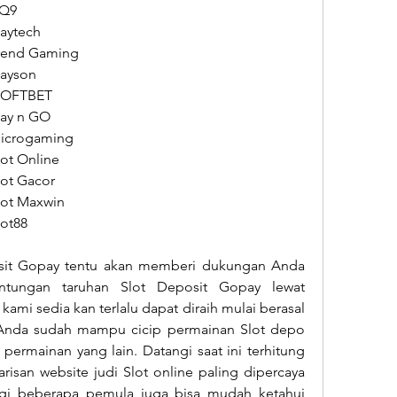
CQ9
laytech
Trend Gaming
layson
iSOFTBET
lay n GO
Microgaming
lot Online
lot Gacor
lot Maxwin
lot88
sit Gopay tentu akan memberi dukungan Anda 
tungan taruhan Slot Deposit Gopay lewat 
kami sedia kan terlalu dapat diraih mulai berasal 
) Anda sudah mampu cicip permainan Slot depo 
permainan yang lain. Datangi saat ini terhitung 
risan website judi Slot online paling dipercaya 
agi beberapa pemula juga bisa mudah ketahui 