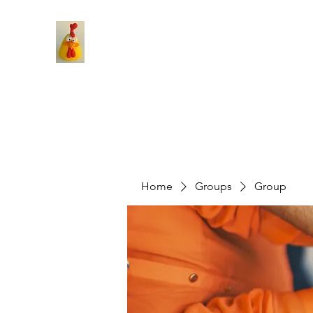
Home
Groups
Group