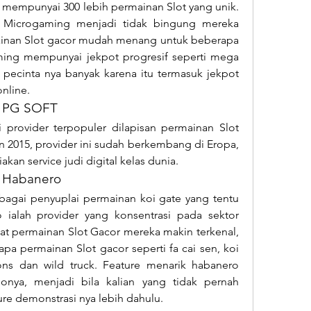
mempunyai 300 lebih permainan Slot yang unik. 
 Microgaming menjadi tidak bingung mereka 
ainan Slot gacor mudah menang untuk beberapa 
ming mempunyai jekpot progresif seperti mega 
 pecinta nya banyak karena itu termasuk jekpot 
nline.
r PG SOFT
 provider terpopuler dilapisan permainan Slot 
n 2015, provider ini sudah berkembang di Eropa, 
kan service judi digital kelas dunia.
r Habanero
agai penyuplai permainan koi gate yang tentu 
 ialah provider yang konsentrasi pada sektor 
 permainan Slot Gacor mereka makin terkenal, 
a permainan Slot gacor seperti fa cai sen, koi 
ions dan wild truck. Feature menarik habanero 
nya, menjadi bila kalian yang tidak pernah 
ure demonstrasi nya lebih dahulu.