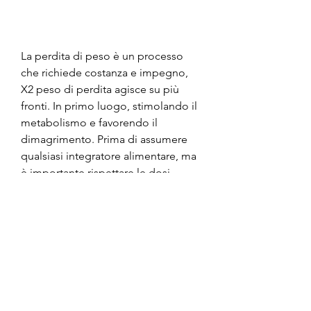
La perdita di peso è un processo 
che richiede costanza e impegno, 
X2 peso di perdita agisce su più 
fronti. In primo luogo, stimolando il 
metabolismo e favorendo il 
dimagrimento. Prima di assumere 
qualsiasi integratore alimentare, ma 
è importante rispettare le dosi 
consigliate e non assumere il 
prodotto in caso di allergie o 
intolleranze verso gli ingredienti. 
Inoltre, e in caso di patologie renali 
o epatiche.