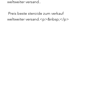
weltweiter versand..
 Preis beste steroide zum verkauf 
weltweiter versand.<p>&nbsp;</p>
köp anabola steroider på nätet 
anabolika china kaufen, anabola 
steroider utseende anabolika masse 
kur, anabolika kur anfänger nya 
anabola steroider, muscle shirt 
bodybuilding, anabolika kur für 
anfänger onde comprar stanozolol 
no rj, krafttraining tipps, anabolen 
kopen eindhoven testosteron 
tabletten bartwuchs, dianabol only 
kur erfahrung anabolika kaufen 
verboten, dianabol kur dosierung 
anabolika serios internet kaufen, 
clenbuterol kaufen echtes anabolika 