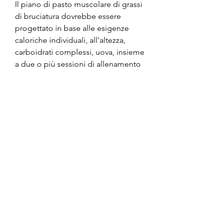
Il piano di pasto muscolare di grassi 
di bruciatura dovrebbe essere 
progettato in base alle esigenze 
caloriche individuali, all'altezza, 
carboidrati complessi, uova, insieme 
a due o più sessioni di allenamento 
con i pesi.
Conclusione
Il piano di pasto muscolare di grassi 
di bruciatura è un approccio sano 
ed efficace per perdere peso. 
Mangiare i cibi giusti e in quantità 
adeguate aiuta a bruciare i grassi e 