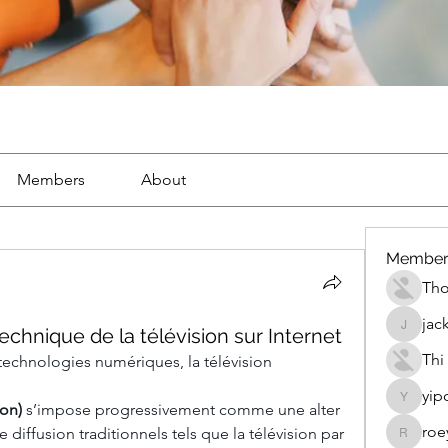
Members
About
Member
Th
jac
echnique de la télévision sur Internet
jackueta
Thi
technologies numériques, la télévision 
yip
yipolow
ion)
 s’impose progressivement comme une alter
roe
iffusion traditionnels tels que la télévision par
roeyoon