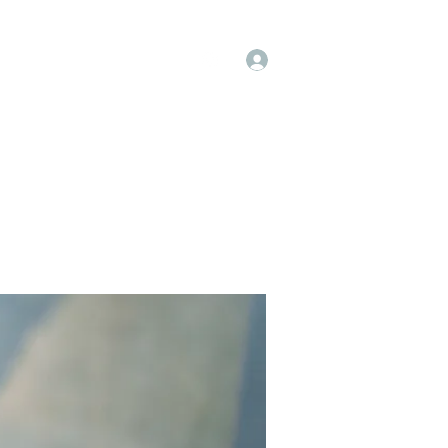
Log In
op
Book Online
Forum