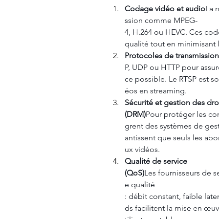
Codage vidéo et audio
La 
ssion comme MPEG-
4, H.264 ou HEVC. Ces code
qualité tout en minimisant l
Protocoles de transmission
P, UDP ou HTTP pour assure
ce possible. Le RTSP est s
éos en streaming.
Sécurité et gestion des droi
(DRM)
Pour protéger les con
grent des systèmes de ges
antissent que seuls les ab
ux vidéos.
Qualité de service 
(QoS)
Les fournisseurs de se
e qualité 
: débit constant, faible la
ds facilitent la mise en œu