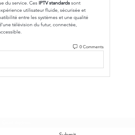
e du service. Ces 
IPTV standards
 sont 
périence utilisateur fluide, sécurisée et 
tibilité entre les systèmes et une qualité 
d’une télévision du futur, connectée, 
accessible.
0 Comments
Subscribe Form
Submit