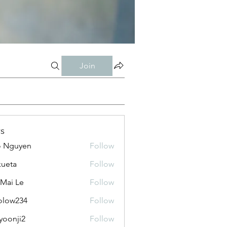
Join
s
o Nguyen
Follow
kueta
Follow
 Mai Le
Follow
olow234
Follow
234
yoonji2
Follow
ji2