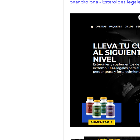
oxandrolona - Esteroides legale