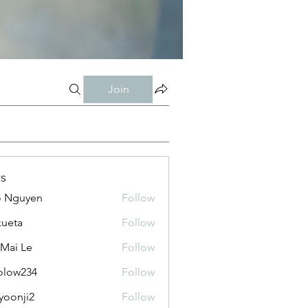
Join
s
o Nguyen
Follow
kueta
Follow
 Mai Le
Follow
olow234
Follow
234
yoonji2
Follow
ji2