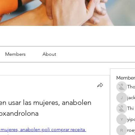
Members
About
Member
Th
jac
n usar las mujeres, anabolen 
jackueta
Thi
 oxandrolona
yip
yipolow
mujeres, anabolen poli comprar receita 
roe
roeyoon