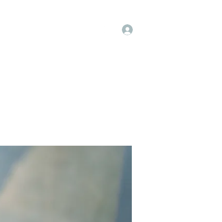
Log In
op
Book Online
Forum