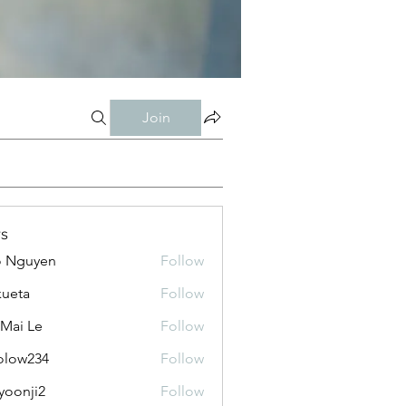
Join
s
o Nguyen
Follow
kueta
Follow
 Mai Le
Follow
olow234
Follow
234
yoonji2
Follow
ji2