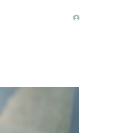
Log In
op
Book Online
Forum