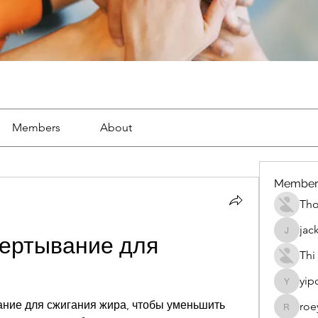
Members
About
Member
Th
jac
jackueta
ертывание для 
Thi
yip
yipolow
ание для сжигания жира, чтобы уменьшить 
roe
roeyoon