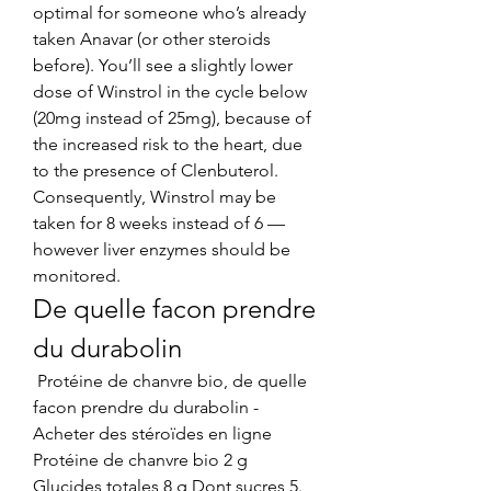
optimal for someone who’s already 
taken Anavar (or other steroids 
before). You’ll see a slightly lower 
dose of Winstrol in the cycle below 
(20mg instead of 25mg), because of 
the increased risk to the heart, due 
to the presence of Clenbuterol. 
Consequently, Winstrol may be 
taken for 8 weeks instead of 6 — 
however liver enzymes should be 
monitored. 
De quelle facon prendre 
du durabolin
 Protéine de chanvre bio, de quelle 
facon prendre du durabolin - 
Acheter des stéroïdes en ligne 
Protéine de chanvre bio 2 g 
Glucides totales 8 g Dont sucres 5. 