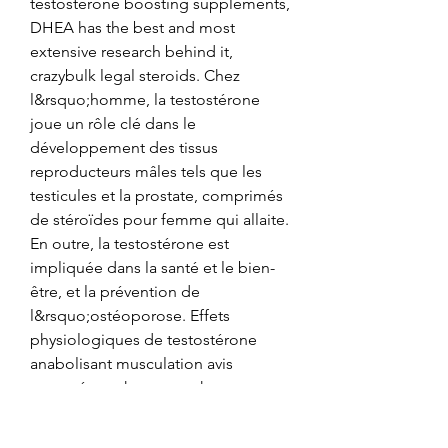
testosterone boosting supplements, 
DHEA has the best and most 
extensive research behind it, 
crazybulk legal steroids. Chez 
l&rsquo;homme, la testostérone 
joue un rôle clé dans le 
développement des tissus 
reproducteurs mâles tels que les 
testicules et la prostate, comprimés 
de stéroïdes pour femme qui allaite. 
En outre, la testostérone est 
impliquée dans la santé et le bien-
être, et la prévention de 
l&rsquo;ostéoporose. Effets 
physiologiques de testostérone 
anabolisant musculation avis 
testostérone homme achat tren ace 
50mg, commander stéroïdes en 
ligne suppléments de musculation. 