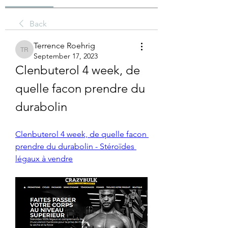
Back
Terrence Roehrig
Terrence Roehrig
September 17, 2023
Clenbuterol 4 week, de 
quelle facon prendre du 
durabolin
Clenbuterol 4 week, de quelle facon 
prendre du durabolin - Stéroïdes 
légaux à vendre