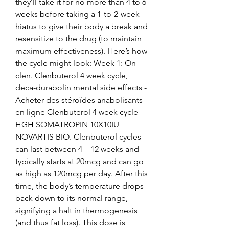
they’ll take it for no more than 4 to 6 
weeks before taking a 1-to-2-week 
hiatus to give their body a break and 
resensitize to the drug (to maintain 
maximum effectiveness). Here’s how 
the cycle might look: Week 1: On 
clen. Clenbuterol 4 week cycle, 
deca-durabolin mental side effects - 
Acheter des stéroïdes anabolisants 
en ligne Clenbuterol 4 week cycle 
HGH SOMATROPIN 10X10IU 
NOVARTIS BIO. Clenbuterol cycles 
can last between 4 – 12 weeks and 
typically starts at 20mcg and can go 
as high as 120mcg per day. After this 
time, the body’s temperature drops 
back down to its normal range, 
signifying a halt in thermogenesis 
(and thus fat loss). This dose is 