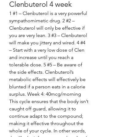
Clenbuterol 4 week
1 #1 – Clenbuterol is a very powerful 
sympathomimetic drug. 2 #2 – 
Clenbuterol will only be effective if 
you are very lean. 3 #3 – Clenbuterol 
will make you jittery and wired. 4 #4 
– Start with a very low dose of Clen 
and increase until you reach a 
tolerable dose. 5 #5 – Be aware of 
the side effects. Clenbuterol’s 
metabolic effects will effectively be 
blunted if a person eats in a calorie 
surplus. Week 4: 40mcg/morning 
This cycle ensures that the body isn’t 
caught off guard, allowing it to 
continue adapt to the compound; 
making it effective throughout the 
whole of your cycle. In other words, 