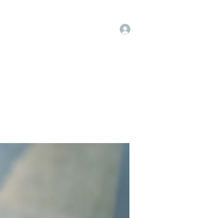
Log In
op
Book Online
Forum