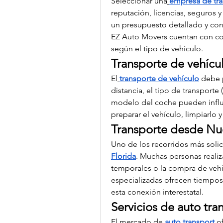
Seleccionar una
empresa de tr
reputación, licencias, seguros 
un presupuesto detallado y con
EZ Auto Movers cuentan con cob
según el tipo de vehículo.
Transporte de vehícul
El
transporte de vehículo
 debe 
distancia, el tipo de transporte 
modelo del coche pueden influir
preparar el vehículo, limpiarlo
Transporte desde Nue
Uno de los recorridos más solici
Florida
. Muchas personas realiz
temporales o la compra de vehí
especializadas ofrecen tiempos 
esta conexión interestatal.
Servicios de auto tr
El mercado de
auto transport
 o