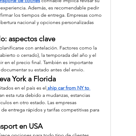
ansporte de coches
 confiable implica revisar su 
y experiencia. Además, es recomendable pedir 
firmar los tiempos de entrega. Empresas como 
ertura nacional y opciones personalizadas 
o: aspectos clave
planificarse con antelación. Factores como la 
(abierto o cerrado), la temporada del año y el 
 en el precio final. También es importante 
 y documentar su estado antes del envío.
va York a Florida
tados en el país es el
ship car from NY to 
an esta ruta debido a mudanzas, estancias 
culos en otro estado. Las empresas 
de entrega rápidos y tarifas competitivas para 
ansport en USA
frece opciones para todo tipo de clientes, 