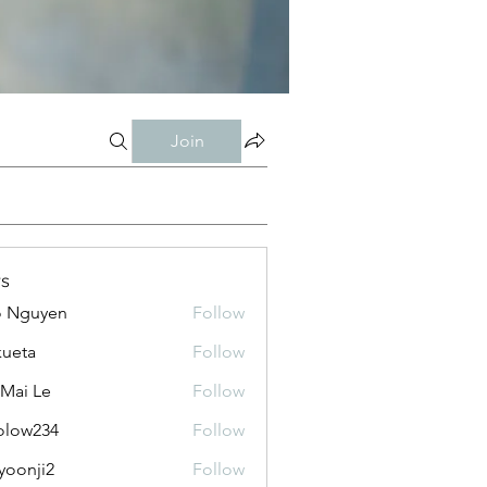
Join
s
o Nguyen
Follow
kueta
Follow
 Mai Le
Follow
olow234
Follow
234
yoonji2
Follow
ji2