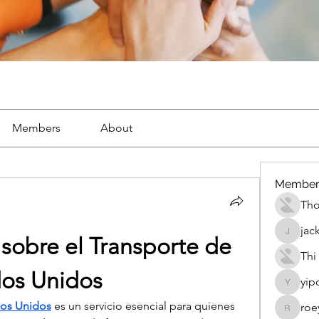
Members
About
Member
Th
jac
jackueta
obre el Transporte de 
Thi
dos Unidos
yip
yipolow
dos Unidos
 es un servicio esencial para quienes 
roe
roeyoon