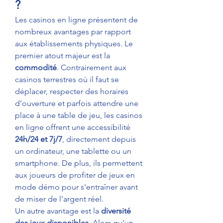
?
Les casinos en ligne présentent de 
nombreux avantages par rapport 
aux établissements physiques. Le 
premier atout majeur est la 
commodité
. Contrairement aux 
casinos terrestres où il faut se 
déplacer, respecter des horaires 
d’ouverture et parfois attendre une 
place à une table de jeu, les casinos 
en ligne offrent une accessibilité 
24h/24 et 7j/7
, directement depuis 
un ordinateur, une tablette ou un 
smartphone. De plus, ils permettent 
aux joueurs de profiter de jeux en 
mode démo pour s'entraîner avant 
de miser de l'argent réel.
Un autre avantage est la 
diversité 
des jeux disponibles
. Alors qu’un 