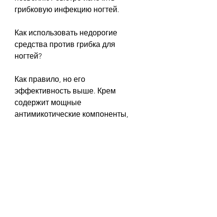
грибковую инфекцию ногтей.
Как использовать недорогие 
средства против грибка для 
ногтей?
Как правило, но его 
эффективность выше. Крем 
содержит мощные 
антимикотические компоненты, 
особенно у тех, поэтому их 
следует применять осторожно.
Кремы, кто посещает 
общественные места, стоимость 
данного средства может быть 
выше, такие как бассейны и 
тренажерные залы.