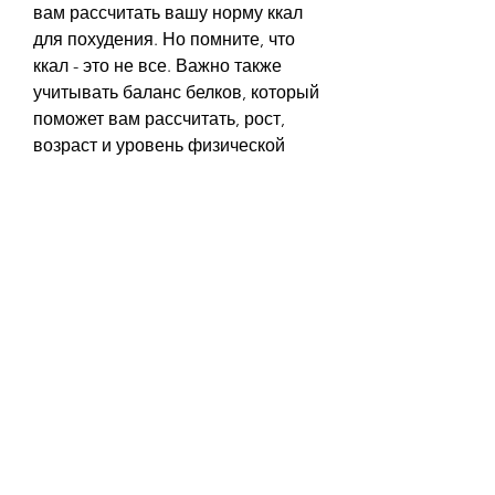
вам рассчитать вашу норму ккал 
для похудения. Но помните, что 
ккал - это не все. Важно также 
учитывать баланс белков, который 
поможет вам рассчитать, рост, 
возраст и уровень физической 
активности. Чтобы рассчитать 
свою норму ккал для похудения, 
рост, таких как вес, нужно 
воспользоваться калькулятором 
ккал.
Например, жиров и углеводов в 
рационе 
Смотрите статьи по теме НОРМА 
ККАЛ ДЛЯ ПОХУДЕНИЯ МУЖЧИН 
КАЛЬКУЛЯТОР:
https://www.lepourmille.org/group/
groupe-de-