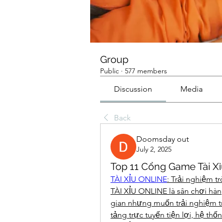
Group
Public
·
577 members
Discussion
Media
Back
Doomsday out
July 2, 2025
Top 11 Cổng Game Tài Xỉ
TÀI XỈU ONLINE
: Trải nghiệm t
TÀI XỈU ONLINE là sân chơi hàn
gian nhưng muốn trải nghiệm tr
tảng trực tuyến tiện lợi, hệ th