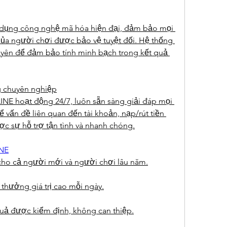
dụng công nghệ mã hóa hiện đại, đảm bảo mọi 
của người chơi được bảo vệ tuyệt đối. Hệ thống 
ên để đảm bảo tính minh bạch trong kết quả 
g chuyên nghiệp
INE hoạt động 24/7, luôn sẵn sàng giải đáp mọi 
 vấn đề liên quan đến tài khoản, nạp/rút tiền 
ợc sự hỗ trợ tận tình và nhanh chóng.
INE
cho cả người mới và người chơi lâu năm.
thưởng giá trị cao mỗi ngày.
uả được kiểm định, không can thiệp.