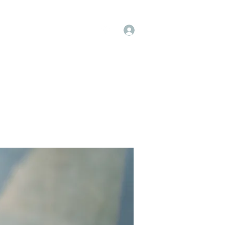
Log In
op
Book Online
Forum