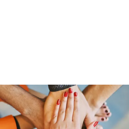
Home
Groups
Members
Blog
Sh