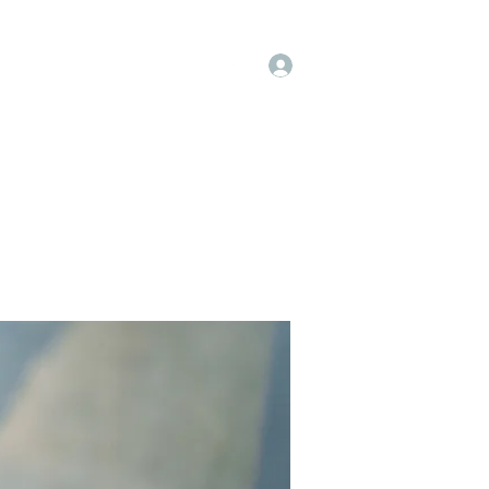
Log In
op
Book Online
Forum