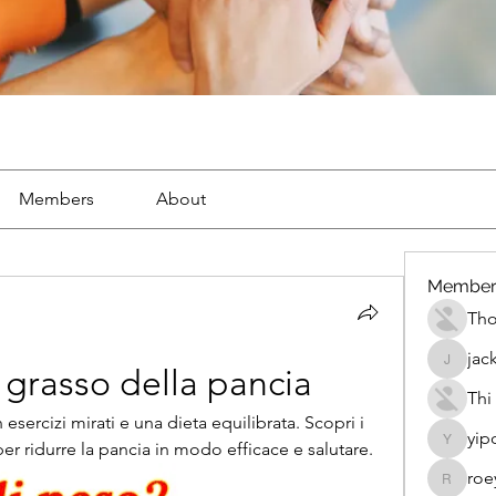
Members
About
Member
Th
jac
jackueta
t grasso della pancia
Thi
ercizi mirati e una dieta equilibrata. Scopri i 
yip
per ridurre la pancia in modo efficace e salutare.
yipolow
roe
roeyoon