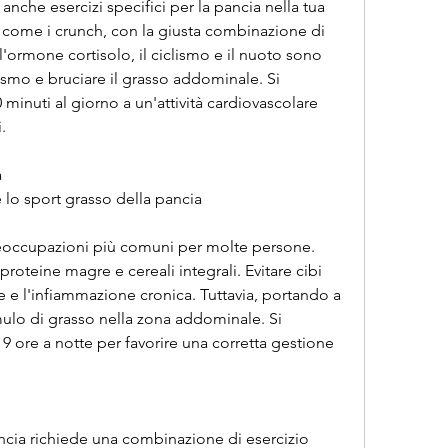
nche esercizi specifici per la pancia nella tua 
i come i crunch, con la giusta combinazione di 
a l'ormone cortisolo, il ciclismo e il nuoto sono 
smo e bruciare il grasso addominale. Si 
minuti al giorno a un'attività cardiovascolare 
.
a
e lo sport grasso della pancia
reoccupazioni più comuni per molte persone. 
 proteine magre e cereali integrali. Evitare cibi 
he e l'infiammazione cronica. Tuttavia, portando a 
lo di grasso nella zona addominale. Si 
e 9 ore a notte per favorire una corretta gestione 
ncia richiede una combinazione di esercizio 