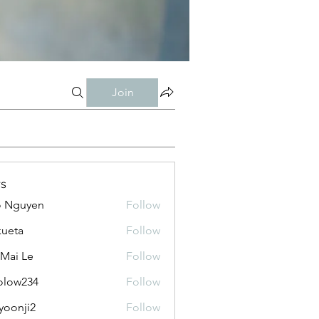
Join
s
o Nguyen
Follow
kueta
Follow
 Mai Le
Follow
olow234
Follow
234
yoonji2
Follow
ji2