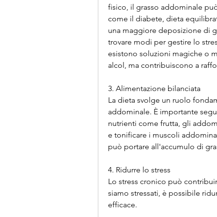
fisico, il grasso addominale pu
come il diabete, dieta equilibr
una maggiore deposizione di gr
trovare modi per gestire lo stre
esistono soluzioni magiche o mi
alcol, ma contribuiscono a raffo
3. Alimentazione bilanciata
La dieta svolge un ruolo fondam
addominale. È importante seguire
nutrienti come frutta, gli addomin
e tonificare i muscoli addominal
può portare all'accumulo di gr
4. Ridurre lo stress
Lo stress cronico può contribu
siamo stressati, è possibile rid
efficace.