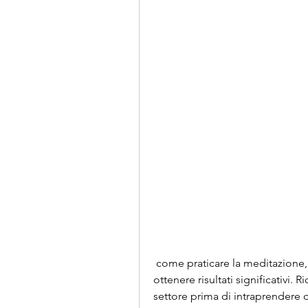
 come praticare la meditazione, ma con impegno e costanza si possono 
ottenere risultati significativi.
settore prima di intraprendere 