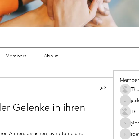
Members
About
Member
Th
jac
jackueta
r Gelenke in ihren 
Thi
yip
yipolow
hren Armen: Ursachen, Symptome und 
roe
roeyoon