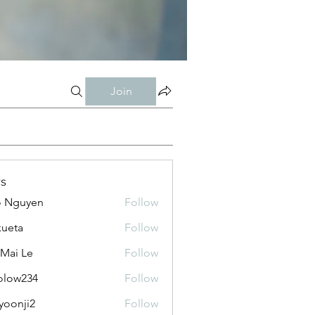
Join
s
o Nguyen
Follow
kueta
Follow
 Mai Le
Follow
olow234
Follow
234
yoonji2
Follow
ji2