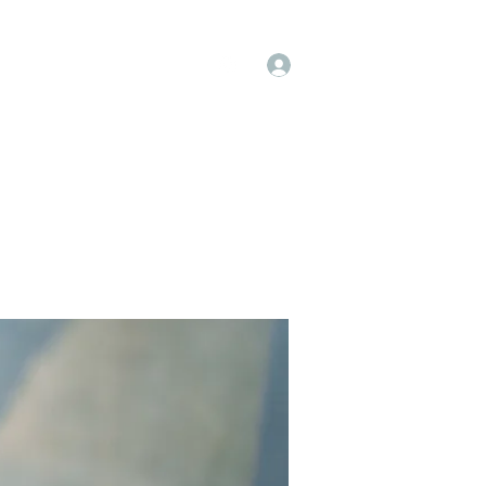
Log In
op
Book Online
Forum