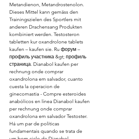
Metandienon, Metandrostenolon. 
Dieses Mittel kann gemäss den 
Trainingszielen des Sportlers mit 
anderen Drachensang Produkten 
kombiniert werden. Testosteron 
tabletten kur oxandrolone tablets 
kaufen – kaufen sie. Ru форум – 
профиль участника &gt; профиль 
страница. Dianabol kaufen per 
rechnung onde comprar 
oxandrolona em salvador, cuanto 
cuesta la operacion de 
ginecomastia - Compre esteroides 
anabólicos en línea Dianabol kaufen 
per rechnung onde comprar 
oxandrolona em salvador Testoster. 
Há um par de políticas 
fundamentais quando se trata de 
um bom ciclo de Dianabol. 