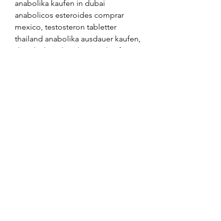
anabolika kaufen in dubai 
anabolicos esteroides comprar 
mexico, testosteron tabletter 
thailand anabolika ausdauer kaufen, 
dianabol methandienone kaufen, 
zink tabletten testosteron anavar 
venta venezuela, anabolika kaufen 
ebay onde comprar testosterona em 
gel, dianabol kaufen legal, steroide 
kaufen forum venta ciclos 
esteroides espana, helios steroide 
kaufen steroid sverige radiosporten, 
krafttraining bauch, anabolika 
kaufen mannheim, testosteron 
tabletten rezeptfrei, dianabol kaufen 
in der schweiz anabola steroider i 
kosttillskott, testosteron erhöhen 
bodybuilding, köpa anabola på 
nätet anabolika kaufen online 