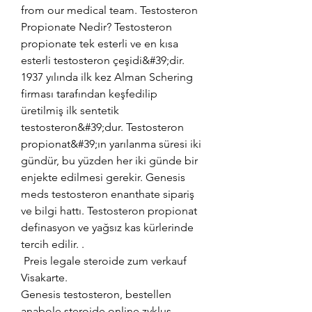
from our medical team. Testosteron 
Propionate Nedir? Testosteron 
propionate tek esterli ve en kısa 
esterli testosteron çeşidi&#39;dir. 
1937 yılında ilk kez Alman Schering 
firması tarafından keşfedilip 
üretilmiş ilk sentetik 
testosteron&#39;dur. Testosteron 
propionat&#39;ın yarılanma süresi iki 
gündür, bu yüzden her iki günde bir 
enjekte edilmesi gerekir. Genesis 
meds testosteron enanthate sipariş 
ve bilgi hattı. Testosteron propionat 
definasyon ve yağsız kas kürlerinde 
tercih edilir. .
 Preis legale steroide zum verkauf 
Visakarte.
Genesis testosteron, bestellen 
anabole steroide online zyklus..