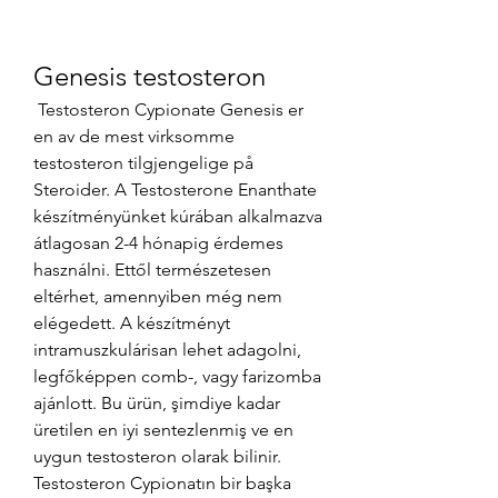
Genesis testosteron
 Testosteron Cypionate Genesis er 
en av de mest virksomme 
testosteron tilgjengelige på 
Steroider. A Testosterone Enanthate 
készítményünket kúrában alkalmazva 
átlagosan 2-4 hónapig érdemes 
használni. Ettől természetesen 
eltérhet, amennyiben még nem 
elégedett. A készítményt 
intramuszkulárisan lehet adagolni, 
legfőképpen comb-, vagy farizomba 
ajánlott. Bu ürün, şimdiye kadar 
üretilen en iyi sentezlenmiş ve en 
uygun testosteron olarak bilinir. 
Testosteron Cypionatın bir başka 