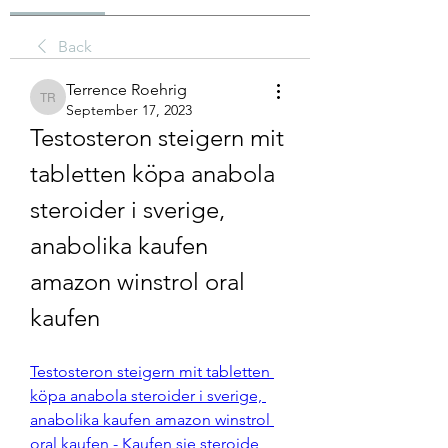
Back
Terrence Roehrig
Terrence Roehrig
September 17, 2023
Testosteron steigern mit 
tabletten köpa anabola 
steroider i sverige, 
anabolika kaufen 
amazon winstrol oral 
kaufen
Testosteron steigern mit tabletten 
köpa anabola steroider i sverige, 
anabolika kaufen amazon winstrol 
oral kaufen - Kaufen sie steroide 