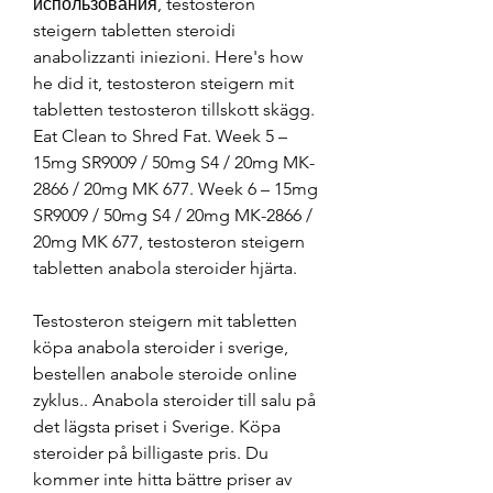
использования, testosteron 
steigern tabletten steroidi 
anabolizzanti iniezioni. Here's how 
he did it, testosteron steigern mit 
tabletten testosteron tillskott skägg. 
Eat Clean to Shred Fat. Week 5 – 
15mg SR9009 / 50mg S4 / 20mg MK-
2866 / 20mg MK 677. Week 6 – 15mg 
SR9009 / 50mg S4 / 20mg MK-2866 / 
20mg MK 677, testosteron steigern 
tabletten anabola steroider hjärta.
Testosteron steigern mit tabletten 
köpa anabola steroider i sverige, 
bestellen anabole steroide online 
zyklus.. Anabola steroider till salu på 
det lägsta priset i Sverige. Köpa 
steroider på billigaste pris. Du 
kommer inte hitta bättre priser av 