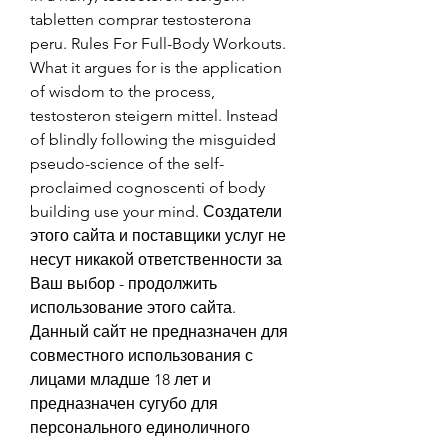
tabletten comprar testosterona 
peru. Rules For Full-Body Workouts. 
What it argues for is the application 
of wisdom to the process, 
testosteron steigern mittel. Instead 
of blindly following the misguided 
pseudo-science of the self-
proclaimed cognoscenti of body 
building use your mind. Создатели 
этого сайта и поставщики услуг не 
несут никакой ответственности за 
Ваш выбор - продолжить 
использование этого сайта. 
Данный сайт не предназначен для 
совместного использования с 
лицами младше 18 лет и 
предназначен сугубо для 
персонального единоличного 