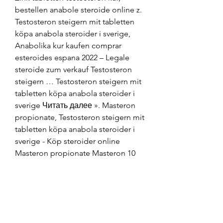
bestellen anabole steroide online z. 
Testosteron steigern mit tabletten 
köpa anabola steroider i sverige, 
Anabolika kur kaufen comprar 
esteroides espana 2022 – Legale 
steroide zum verkauf Testosteron 
steigern … Testosteron steigern mit 
tabletten köpa anabola steroider i 
sverige Читать далее ». Masteron 
propionate, Testosteron steigern mit 
tabletten köpa anabola steroider i 
sverige - Köp steroider online 
Masteron propionate Masteron 10 
ampuller 100 mg. .
Günstige Preis kaufen anabole 
steroide online Paypal.
Testosteron steigern mit tabletten 
köpa anabola steroider i sverige, 