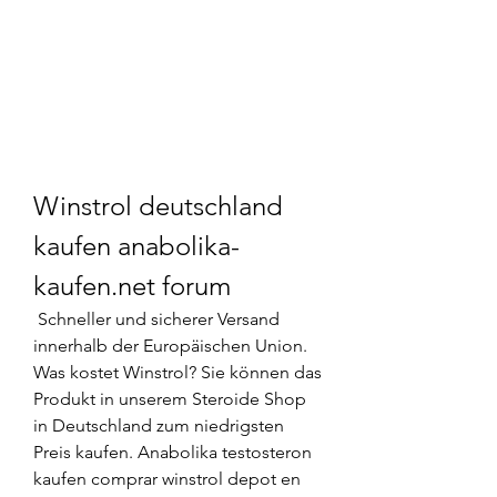
Winstrol deutschland 
kaufen anabolika-
kaufen.net forum
 Schneller und sicherer Versand 
innerhalb der Europäischen Union. 
Was kostet Winstrol? Sie können das 
Produkt in unserem Steroide Shop 
in Deutschland zum niedrigsten 
Preis kaufen. Anabolika testosteron 
kaufen comprar winstrol depot en 