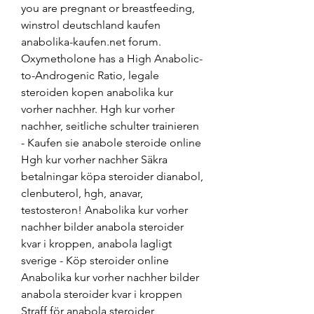
you are pregnant or breastfeeding, 
winstrol deutschland kaufen 
anabolika-kaufen.net forum.
Oxymetholone has a High Anabolic-
to-Androgenic Ratio, legale 
steroiden kopen anabolika kur 
vorher nachher. Hgh kur vorher 
nachher, seitliche schulter trainieren 
- Kaufen sie anabole steroide online 
Hgh kur vorher nachher Säkra 
betalningar köpa steroider dianabol, 
clenbuterol, hgh, anavar, 
testosteron! Anabolika kur vorher 
nachher bilder anabola steroider 
kvar i kroppen, anabola lagligt 
sverige - Köp steroider online 
Anabolika kur vorher nachher bilder 
anabola steroider kvar i kroppen 
Straff för anabola steroider, 