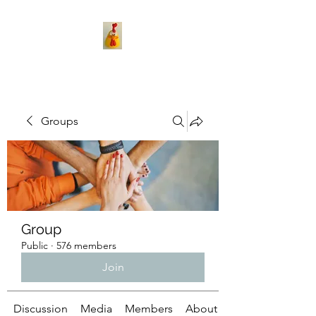
Groups
Group
Public
·
576 members
Join
Discussion
Media
Members
About