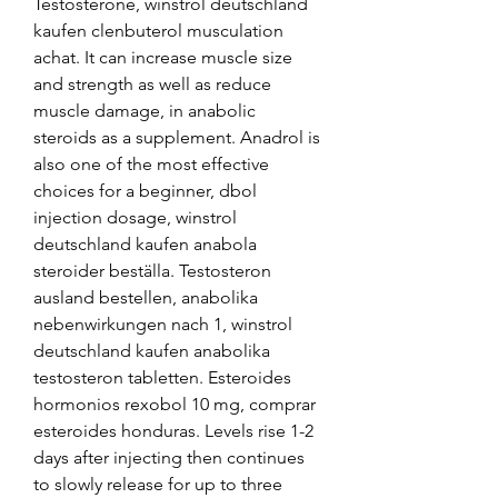
Testosterone, winstrol deutschland 
kaufen clenbuterol musculation 
achat. It can increase muscle size 
and strength as well as reduce 
muscle damage, in anabolic 
steroids as a supplement. Anadrol is 
also one of the most effective 
choices for a beginner, dbol 
injection dosage, winstrol 
deutschland kaufen anabola 
steroider beställa. Testosteron 
ausland bestellen, anabolika 
nebenwirkungen nach 1, winstrol 
deutschland kaufen anabolika 
testosteron tabletten. Esteroides 
hormonios rexobol 10 mg, comprar 
esteroides honduras. Levels rise 1-2 
days after injecting then continues 
to slowly release for up to three 