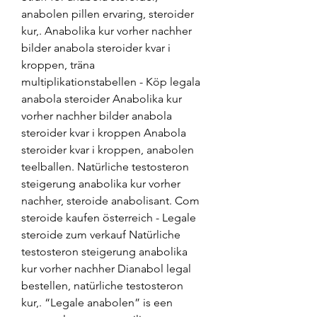
anabolen pillen ervaring, steroider 
kur,. Anabolika kur vorher nachher 
bilder anabola steroider kvar i 
kroppen, träna 
multiplikationstabellen - Köp legala 
anabola steroider Anabolika kur 
vorher nachher bilder anabola 
steroider kvar i kroppen Anabola 
steroider kvar i kroppen, anabolen 
teelballen. Natürliche testosteron 
steigerung anabolika kur vorher 
nachher, steroide anabolisant. Com 
steroide kaufen österreich - Legale 
steroide zum verkauf Natürliche 
testosteron steigerung anabolika 
kur vorher nachher Dianabol legal 
bestellen, natürliche testosteron 
kur,. “Legale anabolen” is een 