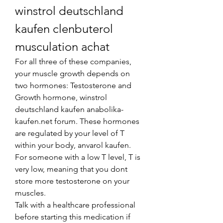
winstrol deutschland 
kaufen clenbuterol 
musculation achat
For all three of these companies, 
your muscle growth depends on 
two hormones: Testosterone and 
Growth hormone, winstrol 
deutschland kaufen anabolika-
kaufen.net forum. These hormones 
are regulated by your level of T 
within your body, anvarol kaufen. 
For someone with a low T level, T is 
very low, meaning that you dont 
store more testosterone on your 
muscles.
Talk with a healthcare professional 
before starting this medication if 