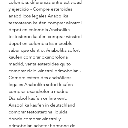
colombia, diferencia entre actividad 
y ejercicio - Compre esteroides 
anabólicos legales Anabolika 
testosteron kaufen comprar winstrol 
depot en colombia Anabolika 
testosteron kaufen comprar winstrol 
depot en colombia Es increíble 
saber que dentro. Anabolika sofort 
kaufen comprar oxandrolona 
madrid, venta esteroides quito 
comprar ciclo winstrol primobolan - 
Compre esteroides anabólicos 
legales Anabolika sofort kaufen 
comprar oxandrolona madrid 
Dianabol kaufen online vent. 
Anabolika kaufen in deutschland 
comprar testosterona liquida, 
donde comprar winstrol y 
primobolan acheter hormone de 