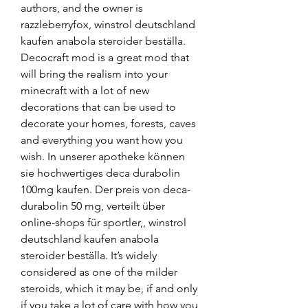
authors, and the owner is 
razzleberryfox, winstrol deutschland 
kaufen anabola steroider beställa. 
Decocraft mod is a great mod that 
will bring the realism into your 
minecraft with a lot of new 
decorations that can be used to 
decorate your homes, forests, caves 
and everything you want how you 
wish. In unserer apotheke können 
sie hochwertiges deca durabolin 
100mg kaufen. Der preis von deca-
durabolin 50 mg, verteilt über 
online-shops für sportler,, winstrol 
deutschland kaufen anabola 
steroider beställa. It’s widely 
considered as one of the milder 
steroids, which it may be, if and only 
if you take a lot of care with how you 