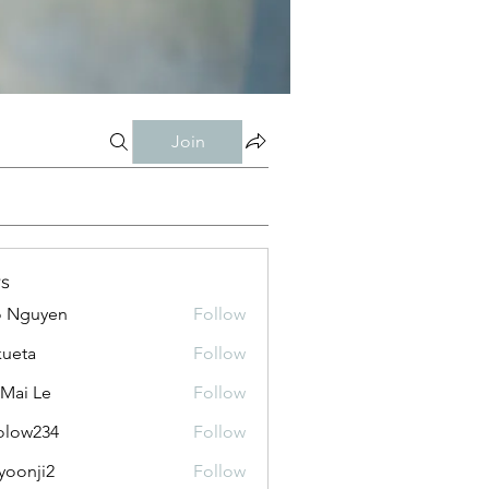
Join
s
o Nguyen
Follow
kueta
Follow
 Mai Le
Follow
olow234
Follow
234
yoonji2
Follow
ji2