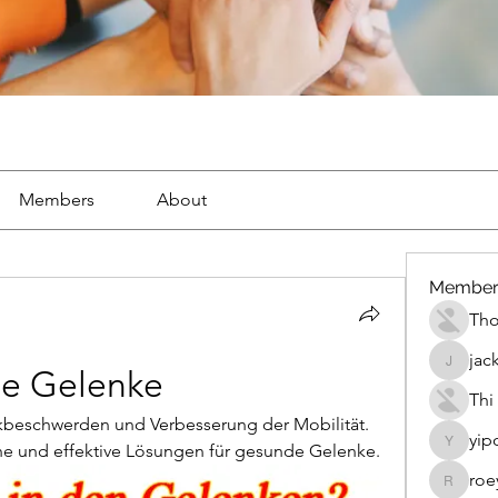
Members
About
Member
Th
jac
jackueta
die Gelenke
Thi
kbeschwerden und Verbesserung der Mobilität. 
yip
che und effektive Lösungen für gesunde Gelenke.
yipolow
roe
roeyoon