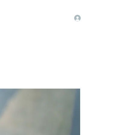
Log In
op
Book Online
Forum