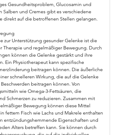
iges Gesundheitsproblem, Glucosamin und 
en Salben und Cremes gibt es verschiedene 
e direkt auf die betroffenen Stellen gelangen.
ewegung
 zur Unterstützung gesunder Gelenke ist die 
er Therapie und regelmäßiger Bewegung. Durch 
en können die Gelenke gestärkt und ihre 
. Ein Physiotherapeut kann spezifische 
erzlinderung beitragen können. Die äußerliche 
iner schnelleren Wirkung, die auf die Gelenke 
n Beschwerden beitragen können. Von 
mitteln wie Omega-3-Fettsäuren, die 
und Schmerzen zu reduzieren. Zusammen mit 
gelmäßiger Bewegung können diese Mittel 
 in fettem Fisch wie Lachs und Makrele enthalten 
en entzündungshemmende Eigenschaften und 
den Alters betreffen kann. Sie können durch 
beanspruchung, die auf die individuellen 