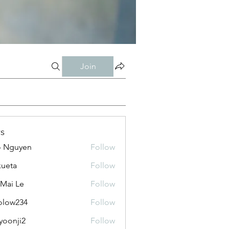
Join
s
o Nguyen
Follow
kueta
Follow
 Mai Le
Follow
olow234
Follow
234
yoonji2
Follow
ji2