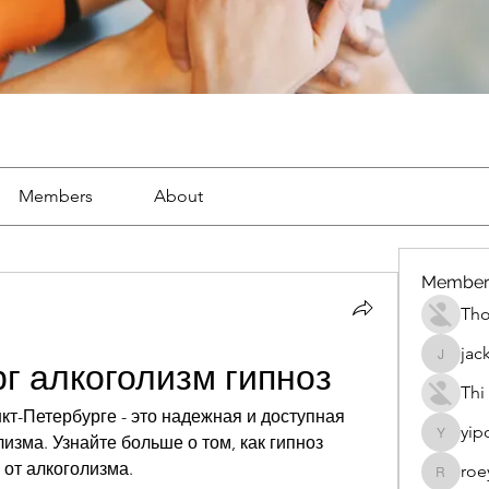
Members
About
Member
Th
jac
jackueta
г алкоголизм гипноз
Thi
кт-Петербурге - это надежная и доступная 
yip
изма. Узнайте больше о том, как гипноз 
yipolow
 от алкоголизма.
roe
roeyoon