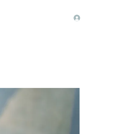
Log In
op
Book Online
Forum