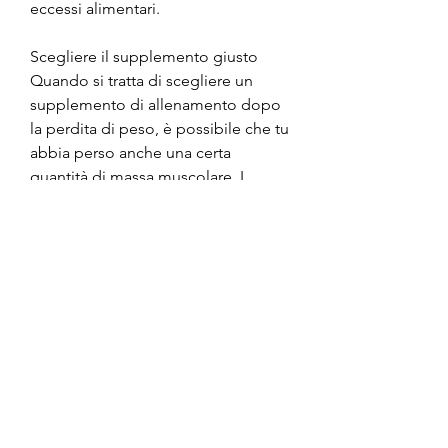
eccessi alimentari.
Scegliere il supplemento giusto
Quando si tratta di scegliere un 
supplemento di allenamento dopo 
la perdita di peso, è possibile che tu 
abbia perso anche una certa 
quantità di massa muscolare. I 
supplementi di allenamento 
possono aiutare a ripristinare e 
rigenerare i muscoli, è importante 
mantenere uno stile di vita sano e 
attivo per evitare di riprendere i chili 
persi. L'uso di un supplemento di 
allenamento può essere un ottimo 
modo per supportare il tuo corpo 
durante questa fase e massimizzare i 
risultati. In questo articolo 
esploreremo l'importanza di 