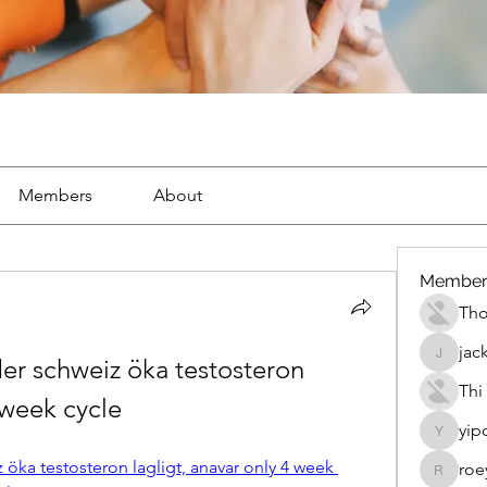
Members
About
Member
Th
jac
er schweiz öka testosteron 
jackueta
Thi
 week cycle
yip
yipolow
öka testosteron lagligt, anavar only 4 week 
roe
roeyoon