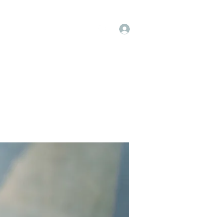
Log In
op
Book Online
Forum