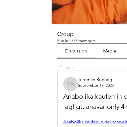
Group
Public
·
577 members
Discussion
Media
Back
Terrence Roehrig
September 17, 2023
Terrence Roehrig
Anabolika kaufen in d
lagligt, anavar only 4
Anabolika kaufen in der schweiz 