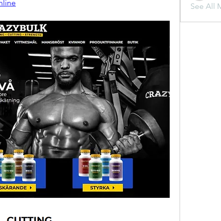
nline
See All 