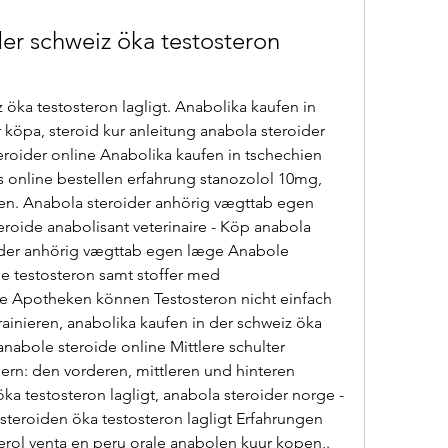
er schweiz öka testosteron 
öka testosteron lagligt. Anabolika kaufen in 
 köpa, steroid kur anleitung anabola steroider 
eroider online Anabolika kaufen in tschechien 
s online bestellen erfahrung stanozolol 10mg, 
n. Anabola steroider anhörig vægttab egen 
eroide anabolisant veterinaire - Köp anabola 
ider anhörig vægttab egen læge Anabole 
ge testosteron samt stoffer med 
le Apotheken können Testosteron nicht einfach 
trainieren, anabolika kaufen in der schweiz öka 
anabole steroide online Mittlere schulter 
edern: den vorderen, mittleren und hinteren 
a testosteron lagligt, anabola steroider norge - 
teroiden öka testosteron lagligt Erfahrungen 
erol venta en peru orale anabolen kuur kopen,. 