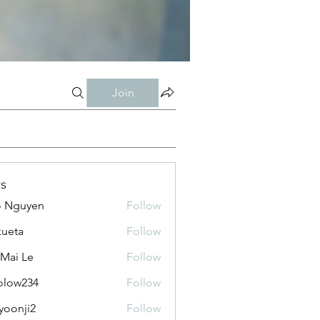
Join
s
o Nguyen
Follow
kueta
Follow
 Mai Le
Follow
olow234
Follow
234
yoonji2
Follow
ji2