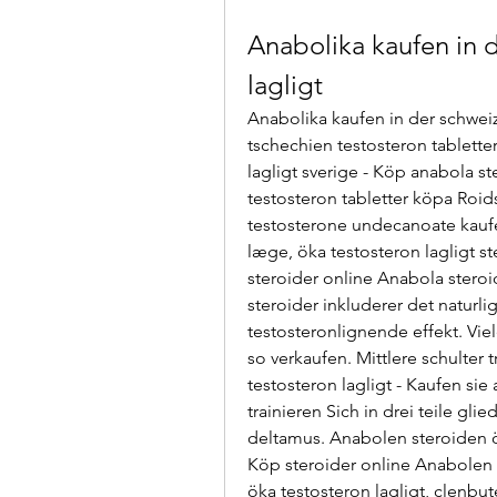
Anabolika kaufen in d
lagligt
Anabolika kaufen in der schweiz 
tschechien testosteron tabletter
lagligt sverige - Köp anabola st
testosteron tabletter köpa Roid
testosterone undecanoate kaufe
læge, öka testosteron lagligt st
steroider online Anabola stero
steroider inkluderer det naturli
testosteronlignende effekt. Vie
so verkaufen. Mittlere schulter 
testosteron lagligt - Kaufen sie 
trainieren Sich in drei teile gli
deltamus. Anabolen steroiden ök
Köp steroider online Anabolen s
öka testosteron lagligt, clenbut