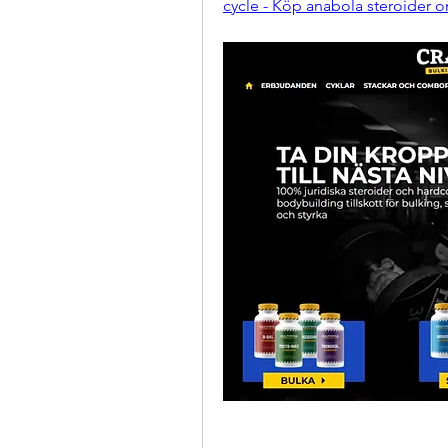
cycle - Köp anabola steroider o