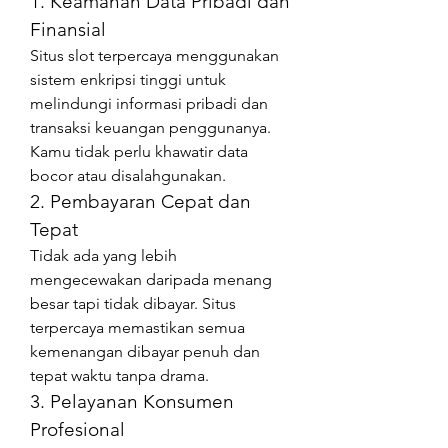
1. Keamanan Data Pribadi dan 
Finansial
Situs slot terpercaya menggunakan 
sistem enkripsi tinggi untuk 
melindungi informasi pribadi dan 
transaksi keuangan penggunanya. 
Kamu tidak perlu khawatir data 
bocor atau disalahgunakan.
2. Pembayaran Cepat dan 
Tepat
Tidak ada yang lebih 
mengecewakan daripada menang 
besar tapi tidak dibayar. Situs 
terpercaya memastikan semua 
kemenangan dibayar penuh dan 
tepat waktu tanpa drama.
3. Pelayanan Konsumen 
Profesional