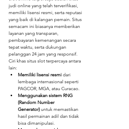
judi online yang telah terverifikasi, 
memiliki lisensi resmi, serta reputasi 
yang baik di kalangan pemain. Situs 
semacam ini biasanya memberikan 
layanan yang transparan, 
pembayaran kemenangan secara 
tepat waktu, serta dukungan 
pelanggan 24 jam yang responsif.
Ciri khas situs slot terpercaya antara 
lain:
Memiliki lisensi resmi
 dari 
lembaga internasional seperti 
PAGCOR, MGA, atau Curacao.
Menggunakan sistem RNG 
(Random Number 
Generator)
 untuk memastikan 
hasil permainan adil dan tidak 
bisa dimanipulasi.