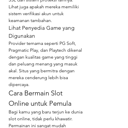
Lihat juga apakah mereka memiliki 
sistem verifikasi akun untuk 
keamanan tambahan.
Lihat Penyedia Game yang 
Digunakan
Provider ternama seperti PG Soft, 
Pragmatic Play, dan Playtech dikenal 
dengan kualitas game yang tinggi 
dan peluang menang yang masuk 
akal. Situs yang bermitra dengan 
mereka cenderung lebih bisa 
dipercaya.
Cara Bermain Slot 
Online untuk Pemula
Bagi kamu yang baru terjun ke dunia 
slot online, tidak perlu khawatir. 
Permainan ini sangat mudah 