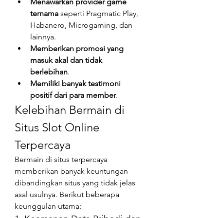
Menawarkan provider game 
ternama
 seperti Pragmatic Play, 
Habanero, Microgaming, dan 
lainnya.
Memberikan promosi yang 
masuk akal dan tidak 
berlebihan
.
Memiliki banyak testimoni 
positif dari para member
.
Kelebihan Bermain di 
Situs Slot Online 
Terpercaya
Bermain di situs terpercaya 
memberikan banyak keuntungan 
dibandingkan situs yang tidak jelas 
asal usulnya. Berikut beberapa 
keunggulan utama: