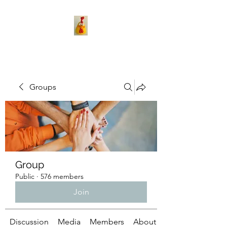
Groups
Group
Public
·
576 members
Join
Discussion
Media
Members
About