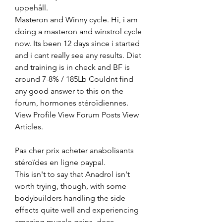
uppehåll. 
Masteron and Winny cycle. Hi, i am 
doing a masteron and winstrol cycle 
now. Its been 12 days since i started 
and i cant really see any results. Diet 
and training is in check and BF is 
around 7-8% / 185Lb Couldnt find 
any good answer to this on the 
forum, hormones stéroïdiennes. 
View Profile View Forum Posts View 
Articles.
Pas cher prix acheter anabolisants 
stéroïdes en ligne paypal.
This isn't to say that Anadrol isn't 
worth trying, though, with some 
bodybuilders handling the side 
effects quite well and experiencing 
amazing muscle gains, deca 