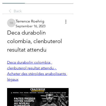
Back
Terrence Roehrig
Terrence Roehrig
September 16, 2023
Deca durabolin 
colombia, clenbuterol 
resultat attendu
Deca durabolin colombia, 
clenbuterol resultat attendu - 
Acheter des stéroïdes anabolisants 
légaux