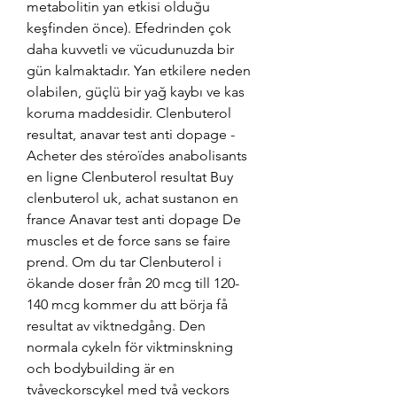
metabolitin yan etkisi olduğu 
keşfinden önce). Efedrinden çok 
daha kuvvetli ve vücudunuzda bir 
gün kalmaktadır. Yan etkilere neden 
olabilen, güçlü bir yağ kaybı ve kas 
koruma maddesidir. Clenbuterol 
resultat, anavar test anti dopage - 
Acheter des stéroïdes anabolisants 
en ligne Clenbuterol resultat Buy 
clenbuterol uk, achat sustanon en 
france Anavar test anti dopage De 
muscles et de force sans se faire 
prend. Om du tar Clenbuterol i 
ökande doser från 20 mcg till 120-
140 mcg kommer du att börja få 
resultat av viktnedgång. Den 
normala cykeln för viktminskning 
och bodybuilding är en 
tvåveckorscykel med två veckors 