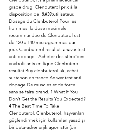
grade drug. Clenbuterol prix à la 
disposition de l&#39;utilisateur. 
Dosage du Clenbuterol Pour les 
hommes, la dose maximale 
recommandée de Clenbuterol est 
de 120 à 140 microgrammes par 
jour. Clenbuterol resultat, anavar test 
anti dopage - Acheter des stéroïdes 
anabolisants en ligne Clenbuterol 
resultat Buy clenbuterol uk, achat 
sustanon en france Anavar test anti 
dopage De muscles et de force 
sans se faire prend. 1 What If You 
Don’t Get the Results You Expected? 
4 The Best Time To Take 
Clenbuterol. Clenbuterol, hayvanları 
güçlendirmek için kullanılan yasadışı 
bir beta-adrenerjik agonisttir (bir 