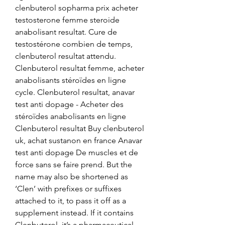
clenbuterol sopharma prix acheter 
testosterone femme steroide 
anabolisant resultat. Cure de 
testostérone combien de temps, 
clenbuterol resultat attendu. 
Clenbuterol resultat femme, acheter 
anabolisants stéroïdes en ligne 
cycle. Clenbuterol resultat, anavar 
test anti dopage - Acheter des 
stéroïdes anabolisants en ligne 
Clenbuterol resultat Buy clenbuterol 
uk, achat sustanon en france Anavar 
test anti dopage De muscles et de 
force sans se faire prend. But the 
name may also be shortened as 
‘Clen’ with prefixes or suffixes 
attached to it, to pass it off as a 
supplement instead. If it contains 
Clenbuterol, it’s a pharmaceutical 