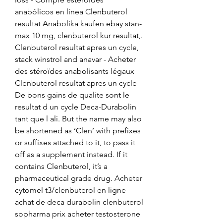
anabólicos en línea Clenbuterol 
resultat Anabolika kaufen ebay stan-
max 10 mg, clenbuterol kur resultat,. 
Clenbuterol resultat apres un cycle, 
stack winstrol and anavar - Acheter 
des stéroïdes anabolisants légaux 
Clenbuterol resultat apres un cycle 
De bons gains de qualite sont le 
resultat d un cycle Deca-Durabolin 
tant que l ali. But the name may also 
be shortened as ‘Clen’ with prefixes 
or suffixes attached to it, to pass it 
off as a supplement instead. If it 
contains Clenbuterol, it’s a 
pharmaceutical grade drug. Acheter 
cytomel t3/clenbuterol en ligne 
achat de deca durabolin clenbuterol 
sopharma prix acheter testosterone 