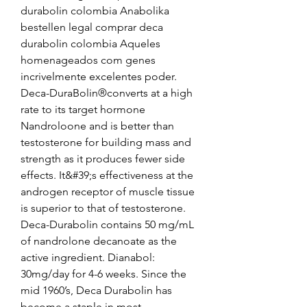
durabolin colombia Anabolika 
bestellen legal comprar deca 
durabolin colombia Aqueles 
homenageados com genes 
incrivelmente excelentes poder. 
Deca-DuraBolin®converts at a high 
rate to its target hormone 
Nandroloone and is better than 
testosterone for building mass and 
strength as it produces fewer side 
effects. It&#39;s effectiveness at the 
androgen receptor of muscle tissue 
is superior to that of testosterone. 
Deca-Durabolin contains 50 mg/mL 
of nandrolone decanoate as the 
active ingredient. Dianabol: 
30mg/day for 4-6 weeks. Since the 
mid 1960’s, Deca Durabolin has 
become a staple in most 