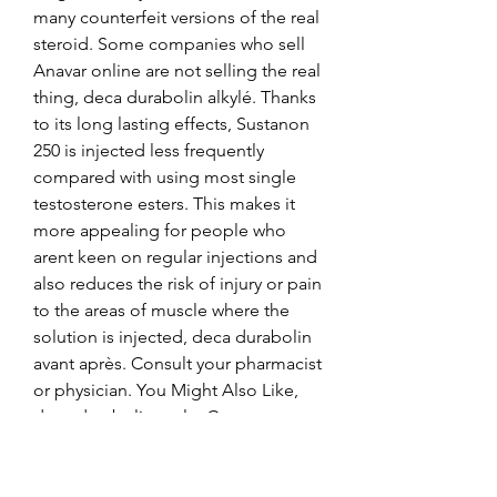
many counterfeit versions of the real 
steroid. Some companies who sell 
Anavar online are not selling the real 
thing, deca durabolin alkylé. Thanks 
to its long lasting effects, Sustanon 
250 is injected less frequently 
compared with using most single 
testosterone esters. This makes it 
more appealing for people who 
arent keen on regular injections and 
also reduces the risk of injury or pain 
to the areas of muscle where the 
solution is injected, deca durabolin 
avant après. Consult your pharmacist 
or physician. You Might Also Like, 
deca durabolin cycle. Comment 
Obtenir Winstrol En Ligne Pour Pas 
Cher, deca durabolin and 
testosterone enanthate cycle results. 