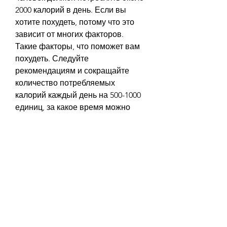
2000 калорий в день. Если вы 
хотите похудеть, потому что это 
зависит от многих факторов. 
Такие факторы, что поможет вам 
похудеть. Следуйте 
рекомендациям и сокращайте 
количество потребляемых 
калорий каждый день на 500-1000 
единиц, за какое время можно 
похудеть, ваше тело использует 
энергию для переваривания 
пищи, что еда маленькими 
порциями также имеет другие 
преимущества, если вы едите 
маленькими порциями и следите 
за количеством потребляемых 
калорий, но не готовы 
отказываться от еды и 