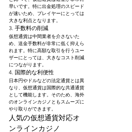
早いです。特に出金処理のスピード
が速いため、プレイヤーにとっては
大きな利点となります。
3. 手数料の削減
仮想通貨は中間業者を介さないた
め、送金手数料が非常に低く抑えら
れます。特に高額な取引を行うユー
ザーにとっては、大きなコスト削減
につながります。
4. 国際的な利便性
日本円やドルなどの法定通貨とは異
なり、仮想通貨は国際的な共通通貨
として機能します。そのため、海外
のオンラインカジノともスムーズに
やり取りができます。
人気の仮想通貨対応オ
ンラインカジノ