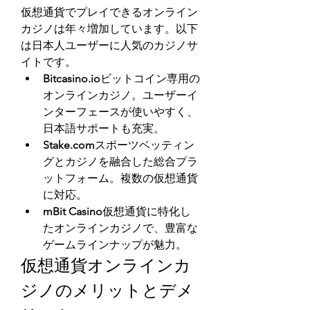
仮想通貨でプレイできるオンライン
カジノは年々増加しています。以下
は日本人ユーザーに人気のカジノサ
イトです。
Bitcasino.io
ビットコイン専用の
オンラインカジノ。ユーザーイ
ンターフェースが使いやすく、
日本語サポートも充実。
Stake.com
スポーツベッティン
グとカジノを融合した総合プラ
ットフォーム。複数の仮想通貨
に対応。
mBit Casino
仮想通貨に特化し
たオンラインカジノで、豊富な
ゲームラインナップが魅力。
仮想通貨オンラインカ
ジノのメリットとデメ