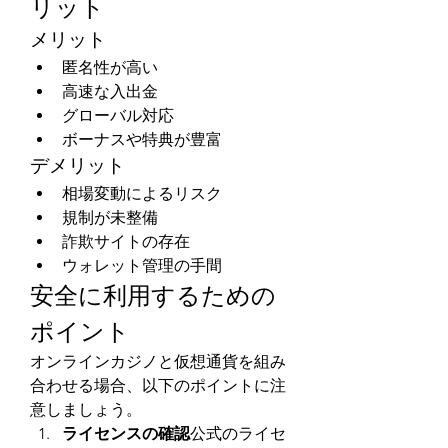
リット
メリット
匿名性が高い
高速な入出金
グローバル対応
ボーナスや特典が豊富
デメリット
相場変動によるリスク
規制が未整備
詐欺サイトの存在
ウォレット管理の手間
安全に利用するための
ポイント
オンラインカジノと仮想通貨を組み
合わせる場合、以下のポイントに注
意しましょう。
ライセンスの確認
公式のライセ