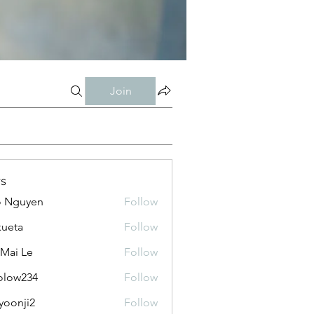
Join
s
o Nguyen
Follow
kueta
Follow
 Mai Le
Follow
olow234
Follow
234
yoonji2
Follow
ji2