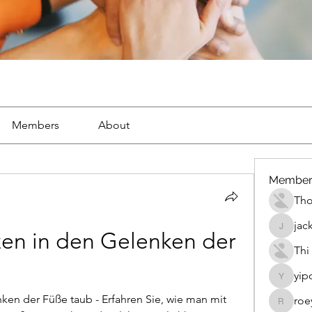
Members
About
Member
Th
jac
jackueta
en in den Gelenken der 
Thi
yip
yipolow
en der Füße taub - Erfahren Sie, wie man mit 
roe
roeyoon