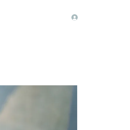
Log In
op
Book Online
Forum