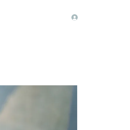
Log In
op
Book Online
Forum