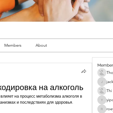
Members
About
Member
Th
jac
jackueta
кодировка на алкоголь
Thi
 влияет на процесс метаболизма алкоголя в 
yip
ханизмах и последствиях для здоровья.
yipolow
roe
roeyoon