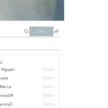
Join
s
o Nguyen
Follow
kueta
Follow
 Mai Le
Follow
olow234
Follow
234
yoonji2
Follow
ji2