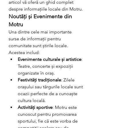
articol vă oferă un ghid complet 
despre informațiile locale din Motru.
Noutăți și Evenimente din 
Motru
Una dintre cele mai importante 
surse de informații pentru 
comunitate sunt știrile locale. 
Acestea includ:
Evenimente culturale și artistice
: 
Teatre, concerte și expoziții 
organizate în oraș.
Festivități tradiționale
: Zilele 
orașului sau târgurile locale sunt 
ocazii perfecte de a cunoaște 
cultura locală.
Activități sportive
: Motru este 
cunoscut pentru promovarea 
sportului, fie că este vorba de 
competiții școlare sau de 