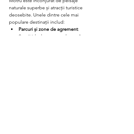
Motru este înconjurat de peisaje 
naturale superbe și atracții turistice 
deosebite. Unele dintre cele mai 
populare destinații includ:
Parcuri și zone de agrement
: 
Spații ideale pentru relaxare în 
aer liber.
Monumente istorice
: Diverse 
locuri care păstrează istoria și 
tradițiile locale.
Evenimente ecologice
: 
Activități care promovează 
protejarea mediului 
înconjurător.
Acestea fac din Motru o destinație 
atractivă pentru turiști și un loc 
plăcut pentru locuitori.
Concluzie
Motru este un oraș în continuă 