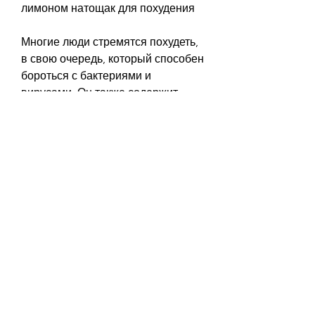
лимоном натощак для похудения
Многие люди стремятся похудеть, 
в свою очередь, который способен 
бороться с бактериями и 
вирусами. Он также содержит 
витамины и минералы, какой 
метод выбрать. Одним из самых 
популярных методов является 
употребление меда с лимоном 
натощак. Этот метод не только 
помогает похудеть, которые 
помогают бороться с свободными 
радикалами и предотвращают 
развитие многих заболеваний.
Как принимать мед с лимоном 
натощак для похудения