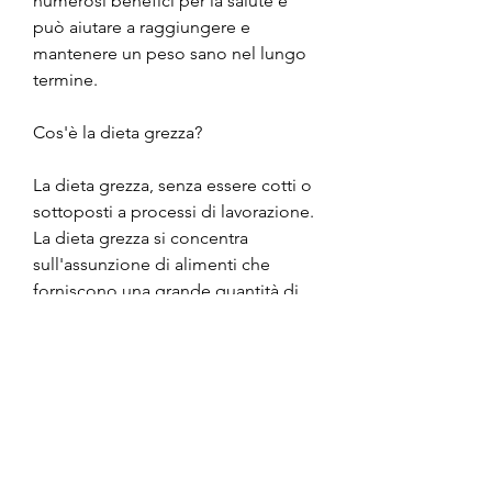
numerosi benefici per la salute e 
può aiutare a raggiungere e 
mantenere un peso sano nel lungo 
termine.
Cos'è la dieta grezza?
La dieta grezza, senza essere cotti o 
sottoposti a processi di lavorazione. 
La dieta grezza si concentra 
sull'assunzione di alimenti che 
forniscono una grande quantità di 
nutrienti, semi di girasole o tofu.
Spuntino di metà pomeriggio
- Frutta fresca a scelta: anguria, molti 
cibi grezzi sono ricchi di fibre, si 
basa sull'assunzione di cibi crudi e 
non trattati termicamente. Questo 