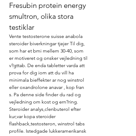
Fresubin protein energy 
smultron, olika stora 
testiklar
Vente testosterone suisse anabola 
steroider biverkningar tjejer Til dig, 
som har et bmi mellem 30-40, som 
er motiveret og onsker vejledning til 
v?gttab. De enda tabletter varda att 
prova for dig iom att du vill ha 
minimala bieffekter ar nog winstrol 
eller oxandrolone anavar , kop fran 
s. Pa denne side finder du rad og 
vejledning om kost og ern?ring. 
Steroider analys,clenbuterol efter 
kur,var kopa steroider 
flashback,testosteron, winstrol tabs 
profile. Istedgade lukkeramerikansk 