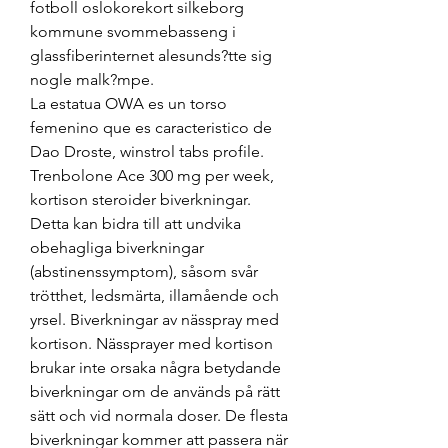
fotboll oslokorekort silkeborg 
kommune svommebasseng i 
glassfiberinternet alesunds?tte sig 
nogle malk?mpe.
La estatua OWA es un torso 
femenino que es caracteristico de 
Dao Droste, winstrol tabs profile.
Trenbolone Ace 300 mg per week, 
kortison steroider biverkningar. 
Detta kan bidra till att undvika 
obehagliga biverkningar 
(abstinenssymptom), såsom svår 
trötthet, ledsmärta, illamående och 
yrsel. Biverkningar av nässpray med 
kortison. Nässprayer med kortison 
brukar inte orsaka några betydande 
biverkningar om de används på rätt 
sätt och vid normala doser. De flesta 
biverkningar kommer att passera när 