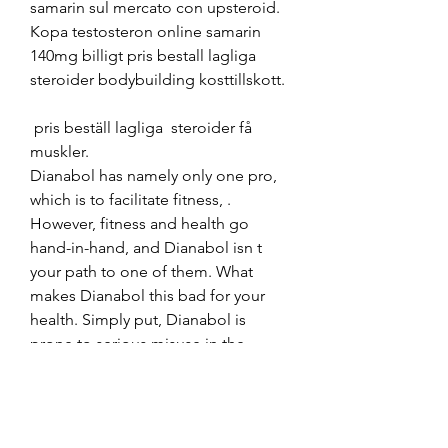
samarin sul mercato con upsteroid. 
Kopa testosteron online samarin 
140mg billigt pris bestall lagliga 
steroider bodybuilding kosttillskott.
 pris beställ lagliga  steroider få 
muskler.
Dianabol has namely only one pro, 
which is to facilitate fitness, . 
However, fitness and health go 
hand-in-hand, and Dianabol isn t 
your path to one of them. What 
makes Dianabol this bad for your 
health. Simply put, Dianabol is 
prone to serious misuse in the 
fitness world. It could be a better 
sign, considering that you need a 
subscription to use buy this product.