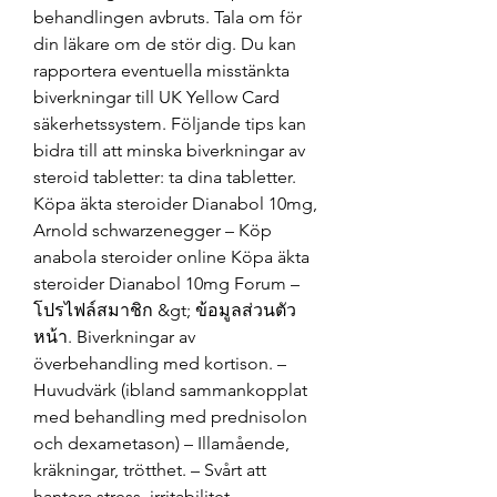
behandlingen avbruts. Tala om för 
din läkare om de stör dig. Du kan 
rapportera eventuella misstänkta 
biverkningar till UK Yellow Card 
säkerhetssystem. Följande tips kan 
bidra till att minska biverkningar av 
steroid tabletter: ta dina tabletter. 
Köpa äkta steroider Dianabol 10mg, 
Arnold schwarzenegger – Köp 
anabola steroider online Köpa äkta 
steroider Dianabol 10mg Forum – 
โปรไฟล์สมาชิก &gt; ข้อมูลส่วนตัว 
หน้า. Biverkningar av 
överbehandling med kortison. – 
Huvudvärk (ibland sammankopplat 
med behandling med prednisolon 
och dexametason) – Illamående, 
kräkningar, trötthet. – Svårt att 
hantera stress, irritabilitet, 