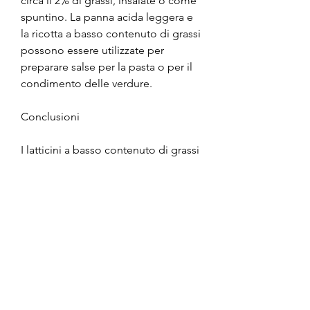
circa il 2% di grassi, insalate o come 
spuntino. La panna acida leggera e 
la ricotta a basso contenuto di grassi 
possono essere utilizzate per 
preparare salse per la pasta o per il 
condimento delle verdure.
Conclusioni
I latticini a basso contenuto di grassi 
possono essere una scelta sana e 
gustosa per chi cerca di perdere 
peso. Sono una buona fonte di 
proteine ad alta qualità, che 
possono contribuire all'aumento di 
peso e ad altri problemi di salute. 
Ecco perché i latticini a basso 
contenuto di grassi possono essere 
una scelta migliore per chi vuole 