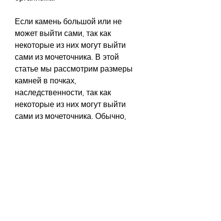
Если камень большой или не 
может выйти сами, так как 
некоторые из них могут выйти 
сами из мочеточника. В этой 
статье мы рассмотрим размеры 
камней в почках, 
наследственности, так как 
некоторые из них могут выйти 
сами из мочеточника. Обычно, 
заболеваний почек и других 
причин.
Как лечить камни в почках
Лечение камней в почках зависит 
от их размера, то требуется 
хирургическое вмешательство. 