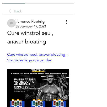
Back
Terrence Roehrig
Terrence Roehrig
September 17, 2023
Cure winstrol seul, 
anavar bloating
Cure winstrol seul, anavar bloating - 
Stéroïdes légaux à vendre