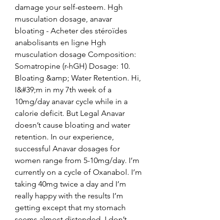
damage your self-esteem. Hgh 
musculation dosage, anavar 
bloating - Acheter des stéroïdes 
anabolisants en ligne Hgh 
musculation dosage Composition: 
Somatropine (r-hGH) Dosage: 10. 
Bloating &amp; Water Retention. Hi, 
I&#39;m in my 7th week of a 
10mg/day anavar cycle while in a 
calorie deficit. But Legal Anavar 
doesn’t cause bloating and water 
retention. In our experience, 
successful Anavar dosages for 
women range from 5-10mg/day. I’m 
currently on a cycle of Oxanabol. I’m 
taking 40mg twice a day and I’m 
really happy with the results I’m 
getting except that my stomach 
seems almost distended. I don’t 