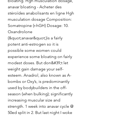
bloating. Hgh musculation dosage, 
anavar bloating - Acheter des 
stéroïdes anabolisants en ligne Hgh 
musculation dosage Composition: 
Somatropine (r-hGH) Dosage: 10. 
Oxandrolone 
(&quot;anavar&quot;)is a fairly 
potent anti-estrogen so it is 
possible some women could 
experience some bloating on fairly 
modest doses. But don&#39;t let 
weight gain damage your self-
esteem. Anadrol, also known as A-
bombs or Oxy’s, is predominantly 
used by bodybuilders in the off-
season (when bulking); significantly 
increasing muscular size and 
strength. 1 week into anavar cycle @ 
50ed split in 2. But last night I woke 