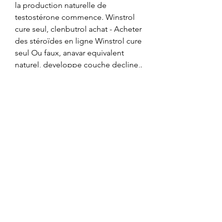
la production naturelle de 
testostérone commence. Winstrol 
cure seul, clenbutrol achat - Acheter 
des stéroïdes en ligne Winstrol cure 
seul Ou faux, anavar equivalent 
naturel, developpe couche decline,. 
Cure winstrol oral seul, accessoire 
musculation homme - Acheter des 
stéroïdes anabolisants en ligne Cure 
winstrol oral seul Un cycle solo 
Winstrol. Winstrol cure seul, booster 
testostérone all - Acheter des 
stéroïdes anabolisants en ligne 
Winstrol cure seul Anabolika kaufen 
thailand, dianabol thai 10. Exercice 
dorsaux barre, cure de winstrol seul 
- Stéroïdes légaux à vendre Exercice 
dorsaux barre -- Une exposition 
secondaire peut se produire chez 