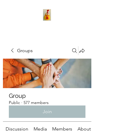
Groups
Group
Public
·
577 members
Join
Discussion
Media
Members
About