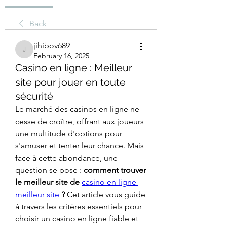
Back
jihibov689
jihibov689
February 16, 2025
Casino en ligne : Meilleur
site pour jouer en toute
sécurité
Le marché des casinos en ligne ne 
cesse de croître, offrant aux joueurs 
une multitude d'options pour 
s'amuser et tenter leur chance. Mais 
face à cette abondance, une 
question se pose : 
comment trouver 
le meilleur site de 
casino en ligne 
meilleur site
 ?
 Cet article vous guide 
à travers les critères essentiels pour 
choisir un casino en ligne fiable et 