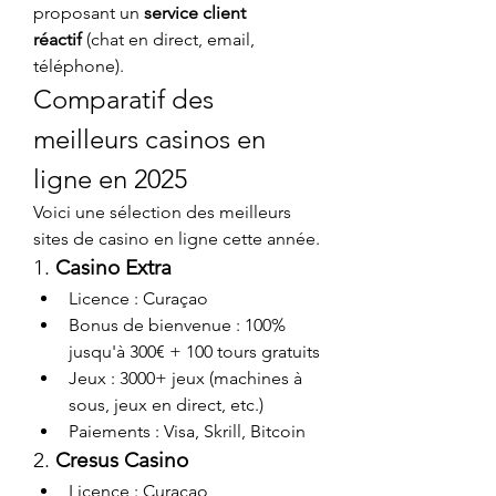
proposant un 
service client 
réactif
 (chat en direct, email, 
téléphone).
Comparatif des 
meilleurs casinos en 
ligne en 2025
Voici une sélection des meilleurs 
sites de casino en ligne cette année.
1. 
Casino Extra
Licence : Curaçao
Bonus de bienvenue : 100% 
jusqu'à 300€ + 100 tours gratuits
Jeux : 3000+ jeux (machines à 
sous, jeux en direct, etc.)
Paiements : Visa, Skrill, Bitcoin
2. 
Cresus Casino
Licence : Curaçao