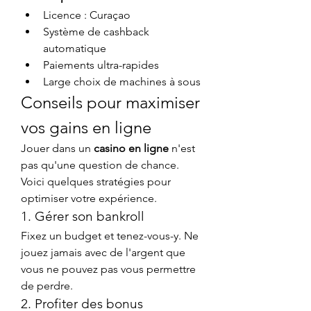
Licence : Curaçao
Système de cashback 
automatique
Paiements ultra-rapides
Large choix de machines à sous
Conseils pour maximiser 
vos gains en ligne
Jouer dans un 
casino en ligne
 n'est 
pas qu'une question de chance. 
Voici quelques stratégies pour 
optimiser votre expérience.
1. Gérer son bankroll
Fixez un budget et tenez-vous-y. Ne 
jouez jamais avec de l'argent que 
vous ne pouvez pas vous permettre 
de perdre.
2. Profiter des bonus