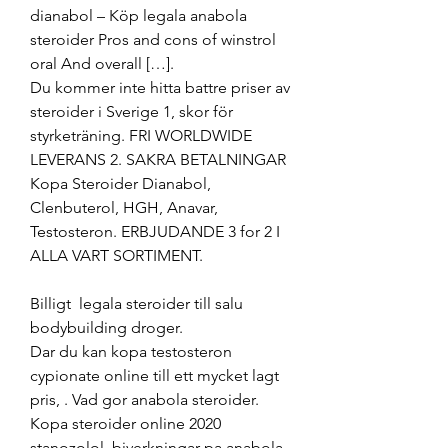
dianabol – Köp legala anabola 
steroider Pros and cons of winstrol 
oral And overall […]. 
Du kommer inte hitta battre priser av 
steroider i Sverige 1, skor för 
styrketräning. FRI WORLDWIDE 
LEVERANS 2. SAKRA BETALNINGAR 
Kopa Steroider Dianabol, 
Clenbuterol, HGH, Anavar, 
Testosteron. ERBJUDANDE 3 for 2 I 
ALLA VART SORTIMENT.
Billigt  legala steroider till salu 
bodybuilding droger.
Dar du kan kopa testosteron 
cypionate online till ett mycket lagt 
pris, . Vad gor anabola steroider. 
Kopa steroider online 2020 
stanozolol, biverkningar pa anabola 