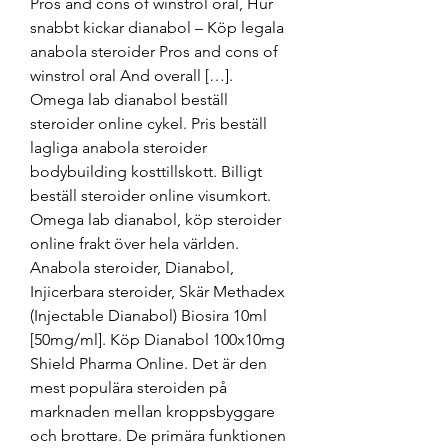
Pros and cons of winstrol oral, Hur 
snabbt kickar dianabol – Köp legala 
anabola steroider Pros and cons of 
winstrol oral And overall […]. 
Omega lab dianabol beställ 
steroider online cykel. Pris beställ 
lagliga anabola steroider 
bodybuilding kosttillskott. Billigt 
beställ steroider online visumkort. 
Omega lab dianabol, köp steroider 
online frakt över hela världen. 
Anabola steroider, Dianabol, 
Injicerbara steroider, Skär Methadex 
(Injectable Dianabol) Biosira 10ml 
[50mg/ml]. Köp Dianabol 100x10mg 
Shield Pharma Online. Det är den 
mest populära steroiden på 
marknaden mellan kroppsbyggare 
och brottare. De primära funktionen 