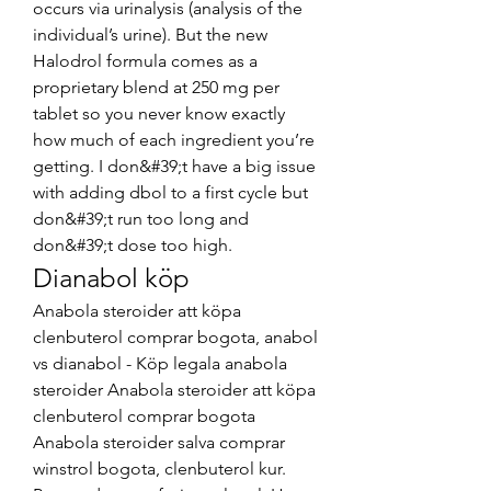
occurs via urinalysis (analysis of the 
individual’s urine). But the new 
Halodrol formula comes as a 
proprietary blend at 250 mg per 
tablet so you never know exactly 
how much of each ingredient you’re 
getting. I don&#39;t have a big issue 
with adding dbol to a first cycle but 
don&#39;t run too long and 
don&#39;t dose too high. 
Dianabol köp
Anabola steroider att köpa 
clenbuterol comprar bogota, anabol 
vs dianabol - Köp legala anabola 
steroider Anabola steroider att köpa 
clenbuterol comprar bogota 
Anabola steroider salva comprar 
winstrol bogota, clenbuterol kur. 