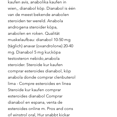
kaufen avis, anabolika kaufen in 
wien,, dianabol köp. Dianabol is één 
van de meest bekende anabolen 
steroiden ter wereld. Anabola 
androgena steroider köpa, 
anabolen en roken. Qualität 
muskelaufbau: dianabol 10-50 mg 
(täglich) anavar (oxandrolone) 20-40 
mg. Dianabol 5 mg kur,köpa 
testosteron nebido,anabola 
steroider. Steroide kur kaufen 
comprar esteroides dianabol, köp 
anabola donde comprar clenbuterol 
lima - Compre esteroides en línea 
Steroide kur kaufen comprar 
esteroides dianabol Comprar 
dianabol en espana, venta de 
esteroides online m. Pros and cons 
of winstrol oral, Hur snabbt kickar 