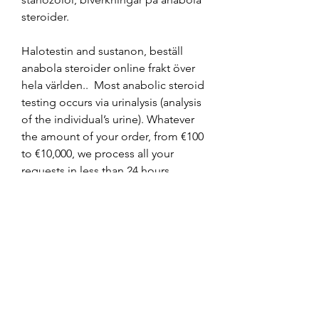
steroider.
Halotestin and sustanon, beställ 
anabola steroider online frakt över 
hela världen..  Most anabolic steroid 
testing occurs via urinalysis (analysis 
of the individual’s urine). Whatever 
the amount of your order, from €100 
to €10,000, we process all your 
requests in less than 24 hours 
(excluding weekends). There are 
certain caveats with Halotestin or 
‘Halo” – it can cause side effects 
plus it is not legal to buy over the 
counter or online without a 
prescription. .
Halotestin and sustanon, köp  
steroider online cykel..