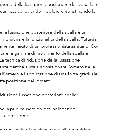
zione della lussazione posteriore della spalla è 
cuni casi, alleviando il dolore e ripristinando la 
della lussazione posteriore della spalla è un 
ripristinare la funzionalità della spalla. Tuttavia, 
ente l'aiuto di un professionista sanitario. Con 
mitare la gamma di movimento della spalla e 
a tecnica di riduzione della lussazione 
ante perché aiuta a riposizionare l'omero nella 
ell'omero e l'applicazione di una forza graduale 
retta posizione dell'omero.
riduzione lussazione posteriore spalla?
spalla può causare dolore, spingendo 
sta posizione.
zerà una serie di tecniche manuali per guidare 