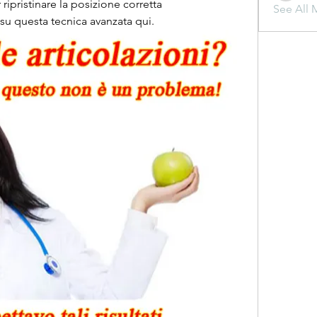
ipristinare la posizione corretta 
See All 
 su questa tecnica avanzata qui.