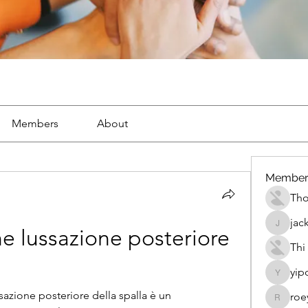
Members
About
Member
Th
jac
jackueta
e lussazione posteriore 
Thi
yip
yipolow
sazione posteriore della spalla è un 
roe
roeyoon