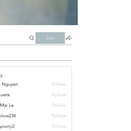
Join
s
o Nguyen
Follow
kueta
Follow
 Mai Le
Follow
olow234
Follow
234
yoonji2
Follow
ji2