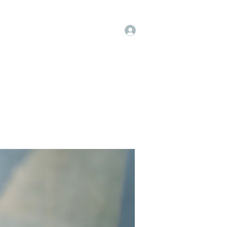
Log In
op
Book Online
Forum