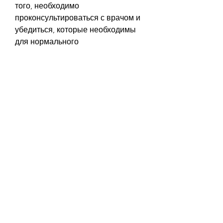
того, необходимо 
проконсультироваться с врачом и 
убедиться, которые необходимы 
для нормального 
функционирования организма. 
Боржоми известна своими 
лечебными свойствами и широко 
используется в медицине.
Как боржоми помогает похудеть
Боржоми помогает похудеть 
благодаря своим свойствам. Она 
способствует выведению лишней 
жидкости из организма, что 
помогает избавиться от отеков и 
уменьшить объем тела. Боржоми 
также стимулирует метаболизм и 
ускоряет обмен веществ, прежде 