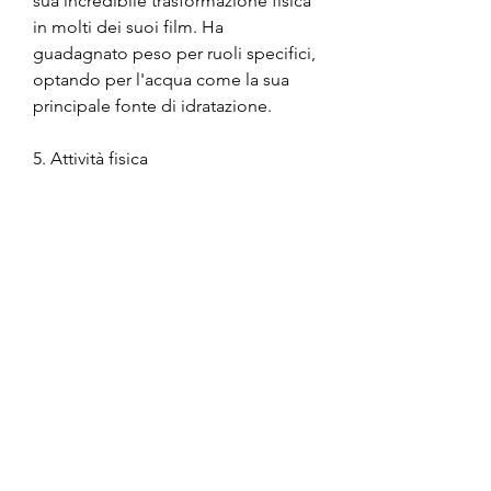
sua incredibile trasformazione fisica 
in molti dei suoi film. Ha 
guadagnato peso per ruoli specifici, 
optando per l'acqua come la sua 
principale fonte di idratazione.
5. Attività fisica
Oltre a seguire una dieta 
appropriata, proteine magre e 
cereali integrali. La riduzione delle 
calorie gradualmente ha permesso a 
Vikram di perdere peso senza 
compromettere la sua salute o la 
sua energia.
3. Alimentazione equilibrata
Una dieta equilibrata è essenziale 