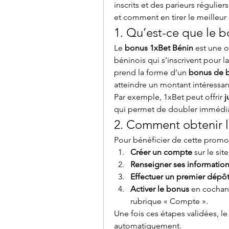
inscrits et des parieurs réguli
et comment en tirer le meilleur 
1. Qu’est-ce que le 
Le 
bonus 1xBet Bénin
 est une 
béninois qui s’inscrivent pour la
prend la forme d’un 
bonus de 
atteindre un montant intéressa
Par exemple, 1xBet peut offrir 
j
qui permet de doubler immédia
2. Comment obtenir l
Pour bénéficier de cette promot
Créer un compte
 sur le sit
Renseigner ses informatio
Effectuer un premier dépô
Activer le bonus
 en cochant
rubrique « Compte ».
Une fois ces étapes validées, l
automatiquement.