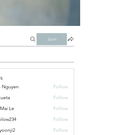
Join
s
o Nguyen
Follow
kueta
Follow
 Mai Le
Follow
olow234
Follow
234
yoonji2
Follow
ji2