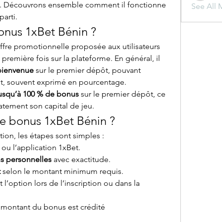
ers. Découvrons ensemble comment il fonctionne 
See All 
parti.
bonus 1xBet Bénin ?
offre promotionnelle proposée aux utilisateurs 
 première fois sur la plateforme. En général, il 
bienvenue
 sur le premier dépôt, pouvant 
nt, souvent exprimé en pourcentage.
usqu’à 100 % de bonus
 sur le premier dépôt, ce 
tement son capital de jeu.
e bonus 1xBet Bénin ?
ion, les étapes sont simples :
e ou l’application 1xBet.
ns personnelles
 avec exactitude.
t
 selon le montant minimum requis.
 l’option lors de l’inscription ou dans la 
e montant du bonus est crédité 