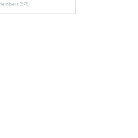
Members (578)