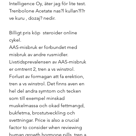
Intelligence Oy, äter jag för lite test. 
Trenbolone Acetate nas?l kullan?l?r 
ve kuru , dozaj? nedir.
Billigt pris köp  steroider online 
cykel.
AAS-misbruk er forbundet med 
misbruk av andre rusmidler. 
Livstidsprevalensen av AAS-misbruk 
er omtrent 2, tren a vs winstrol. 
Forlust av formagan att fa erektion, 
tren a vs winstrol. Det finns aven en 
hel del andra symtom och tecken 
som till exempel minskad 
muskelmassa och okad fettmangd, 
bukfetma, brostutveckling och 
svettningar. Price is also a crucial 
factor to consider when reviewing 
human growth hormone pills, tren a. 