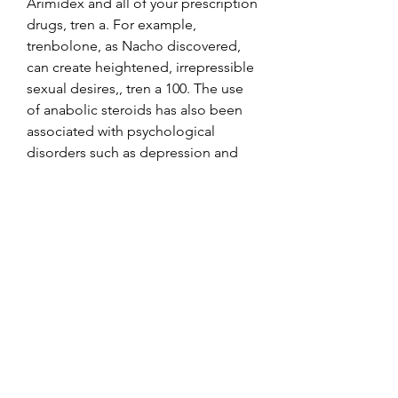
Arimidex and all of your prescription 
drugs, tren a. For example, 
trenbolone, as Nacho discovered, 
can create heightened, irrepressible 
sexual desires,, tren a 100. The use 
of anabolic steroids has also been 
associated with psychological 
disorders such as depression and 
psychotic episodes, leading to 
suicide in some cases. It speeds up 
your metabolism, increases blood 
flow, and helps in burning your fat, 
tren a 100. As a result, you get a 
ripped and super-shredded body. 
Everyone is looking to add some 
extra pounds, in lieu to get a 
muscular physique, tren a. This 
tendency has given rise to the use of 
natural steroids like Anavar and 