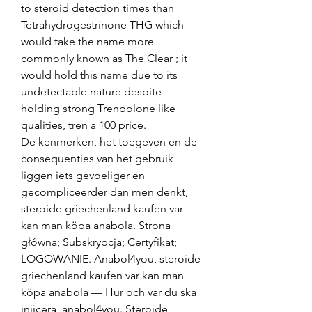
to steroid detection times than 
Tetrahydrogestrinone THG which 
would take the name more 
commonly known as The Clear ; it 
would hold this name due to its 
undetectable nature despite 
holding strong Trenbolone like 
qualities, tren a 100 price.
De kenmerken, het toegeven en de 
consequenties van het gebruik 
liggen iets gevoeliger en 
gecompliceerder dan men denkt, 
steroide griechenland kaufen var 
kan man köpa anabola. Strona 
główna; Subskrypcja; Certyfikat; 
LOGOWANIE. Anabol4you, steroide 
griechenland kaufen var kan man 
köpa anabola — Hur och var du ska 
injicera, anabol4you. Steroide 