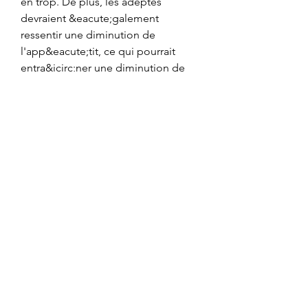
en trop. De plus, les adeptes 
devraient &eacute;galement 
ressentir une diminution de 
l'app&eacute;tit, ce qui pourrait 
entra&icirc;ner une diminution de 
l'apport calorique, androgel algérie. 
It’s designed to be taken 20 minutes 
before breakfast and has more of a 
slow-release effect. The first thing I 
noticed was that it kept my energy 
levels up during the day and I felt 
clearer headed, mélange 
testostérone et anadrol. Dianabol 
and Winstrol are both classified as 
17-alpha-alkylated substances and 
have the property of entering the 
liver. They are therefore known for 
their hepatotoxic character, 
especially when taken over a long 