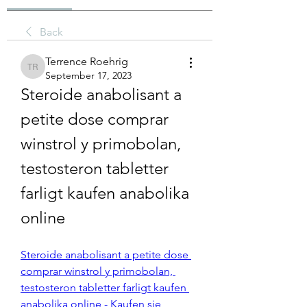
Back
Terrence Roehrig
Terrence Roehrig
September 17, 2023
Steroide anabolisant a 
petite dose comprar 
winstrol y primobolan, 
testosteron tabletter 
farligt kaufen anabolika 
online
Steroide anabolisant a petite dose 
comprar winstrol y primobolan, 
testosteron tabletter farligt kaufen 
anabolika online - Kaufen sie 