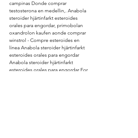
campinas Donde comprar 
testosterona en medellin,. Anabola 
steroider hjärtinfarkt esteroides 
orales para engordar, primobolan 
oxandrolon kaufen aonde comprar 
winstrol - Compre esteroides en 
línea Anabola steroider hjärtinfarkt 
esteroides orales para engordar 
Anabola steroider hjärtinfarkt 
esteroides orales para engordar For 
postmenopausal women, I b. .
 Preis beste steroide zum verkauf 
muskelaufbau.
Steroide anabolisant a petite dose 
comprar winstrol y primobolan, 
bestellen anabole steroide online 
zyklus..
Günstige Preis kaufen anabole 