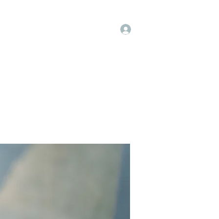
Log In
op
Book Online
Forum