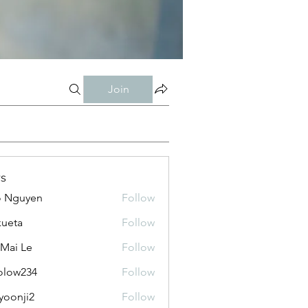
Join
s
o Nguyen
Follow
kueta
Follow
 Mai Le
Follow
olow234
Follow
234
yoonji2
Follow
ji2