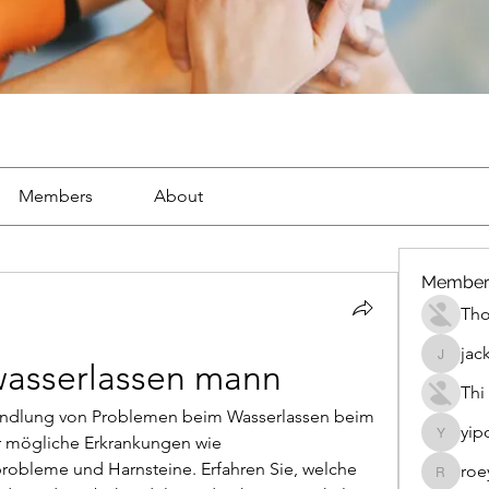
Members
About
Member
Th
jac
jackueta
wasserlassen mann
Thi
dlung von Problemen beim Wasserlassen beim 
yip
r mögliche Erkrankungen wie 
yipolow
robleme und Harnsteine. Erfahren Sie, welche 
roe
roeyoon