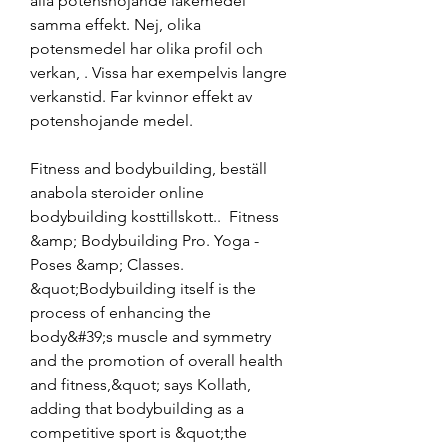
alla potenshojande lakemedel 
samma effekt. Nej, olika 
potensmedel har olika profil och 
verkan, . Vissa har exempelvis langre 
verkanstid. Far kvinnor effekt av 
potenshojande medel.
Fitness and bodybuilding, beställ 
anabola steroider online 
bodybuilding kosttillskott..  Fitness 
&amp; Bodybuilding Pro. Yoga - 
Poses &amp; Classes. 
&quot;Bodybuilding itself is the 
process of enhancing the 
body&#39;s muscle and symmetry 
and the promotion of overall health 
and fitness,&quot; says Kollath, 
adding that bodybuilding as a 
competitive sport is &quot;the 