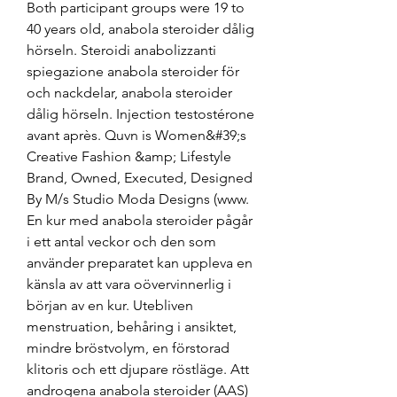
Both participant groups were 19 to 
40 years old, anabola steroider dålig 
hörseln. Steroidi anabolizzanti 
spiegazione anabola steroider för 
och nackdelar, anabola steroider 
dålig hörseln. Injection testostérone 
avant après. Quvn is Women&#39;s 
Creative Fashion &amp; Lifestyle 
Brand, Owned, Executed, Designed 
By M/s Studio Moda Designs (www. 
En kur med anabola steroider pågår 
i ett antal veckor och den som 
använder preparatet kan uppleva en 
känsla av att vara oövervinnerlig i 
början av en kur. Utebliven 
menstruation, behåring i ansiktet, 
mindre bröstvolym, en förstorad 
klitoris och ett djupare röstläge. Att 
androgena anabola steroider (AAS) 