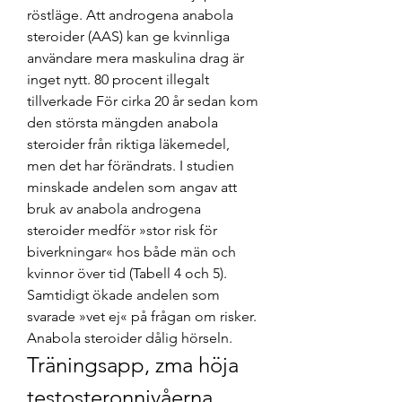
röstläge. Att androgena anabola 
steroider (AAS) kan ge kvinnliga 
användare mera maskulina drag är 
inget nytt. 80 procent illegalt 
tillverkade För cirka 20 år sedan kom 
den största mängden anabola 
steroider från riktiga läkemedel, 
men det har förändrats. I studien 
minskade andelen som angav att 
bruk av anabola androgena 
steroider medför »stor risk för 
biverkningar« hos både män och 
kvinnor över tid (Tabell 4 och 5). 
Samtidigt ökade andelen som 
svarade »vet ej« på frågan om risker. 
Anabola steroider dålig hörseln. 
Träningsapp, zma höja 
testosteronnivåerna