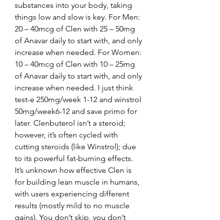
substances into your body, taking 
things low and slow is key. For Men: 
20 – 40mcg of Clen with 25 – 50mg 
of Anavar daily to start with, and only 
increase when needed. For Women: 
10 – 40mcg of Clen with 10 – 25mg 
of Anavar daily to start with, and only 
increase when needed. I just think 
test-e 250mg/week 1-12 and winstrol 
50mg/week6-12 and save primo for 
later. Clenbuterol isn’t a steroid; 
however, it’s often cycled with 
cutting steroids (like Winstrol); due 
to its powerful fat-burning effects. 
It’s unknown how effective Clen is 
for building lean muscle in humans, 
with users experiencing different 
results (mostly mild to no muscle 
gains). You don’t skip, you don’t 