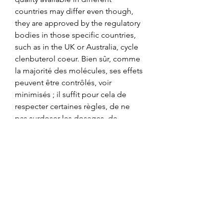
countries may differ even though, 
they are approved by the regulatory 
bodies in those specific countries, 
such as in the UK or Australia, cycle 
clenbuterol coeur. Bien sûr, comme 
la majorité des molécules, ses effets 
peuvent être contrôlés, voir 
minimisés ; il suffit pour cela de 
respecter certaines règles, de ne 
pas surdoser les dosages, de 
respecter les durées de cycle, de se 
reposer et de prendre les 
protections adéquates. Tout 
d'abord, c'est un anabolisant 
extrêmement toxique pour le foie : 
de ce fait, évitez de dépasser les 4-6 
semaines d'utilisation ; un foie en 
mauvais état se fait ressentir 