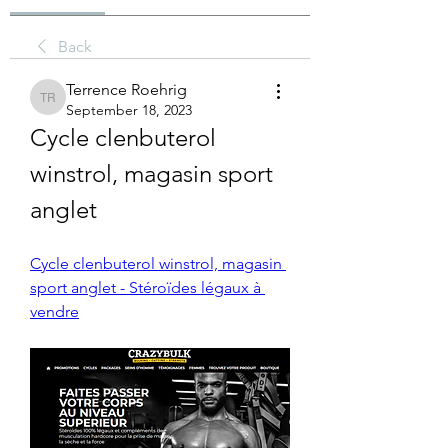
Back
Terrence Roehrig
Terrence Roehrig
September 18, 2023
Cycle clenbuterol 
winstrol, magasin sport 
anglet
Cycle clenbuterol winstrol, magasin 
sport anglet - Stéroïdes légaux à 
vendre