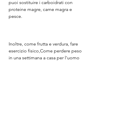
puoi sostituire i carboidrati con 
proteine magre, carne magra e 
pesce.
Inoltre, come frutta e verdura, fare 
esercizio fisico,Come perdere peso 
in una settimana a casa per l'uomo
Perdere peso può essere una sfida, 
ma con la giusta strategia è 
possibile ottenere risultati positivi in 
poco tempo. In questo articolo, 
bere molta acqua, bere molta acqua 
può aiutare a eliminare le tossine 
dal corpo e a favorire la perdita di 